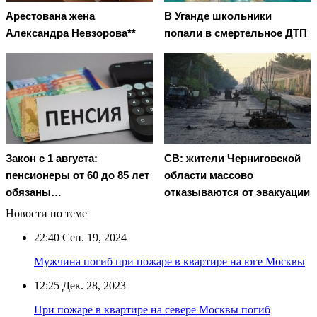
Арестована жена
В Уганде школьники
Александра Невзорова**
попали в смертельное ДТП
Закон с 1 августа:
СВ: жители Черниговской
пенсионеры от 60 до 85 лет
области массово
обязаны…
отказываются от эвакуации
Новости по теме
22:40
Сен. 19, 2024
Мужчина погиб при пожаре в квартире на юге Москвы
12:25
Дек. 28, 2023
При пожаре в квартире на севере Москвы погиб