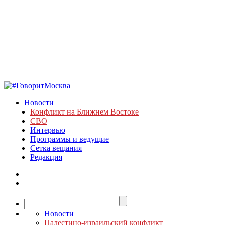
Новости
Конфликт на Ближнем Востоке
СВО
Интервью
Программы и ведущие
Сетка вещания
Редакция
Новости
Палестино-израильский конфликт