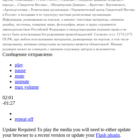
народа», «Свидетели Иеговы», «Мизантропик Дивижн», «Братство» Корчинского,
«Артподготовка», Религиозная организация «Управленческий центр Свидетелей Иеговы
в России» и входящие в ее структуру местные религиозные организации.
Информация, размещенная на портале, а именно: текстовые материалы, элементы
дизайна, логотипы, товарные знаки, фотографии, видео и аудио охраняются
законодательством Российской Федерации и международными нормами права и не
могут быть использованы без разрешения правообладателей. Согласно ст.ст. 1274,1275
ГК РФ, при любом использовании материалов, размещенных на портале, в том числе
цитировании, активная гиперссылка на материал является обязательной. Мнение
редакции может не совпадать с мнением отдельных авторов и колумнистов.
Сообщение отправлено
play
pause
mute
unmute
max volume
02:01
-01:27
repeat off
Update Required
To play the media you will need to either update
your browser to a recent version or update your
Flash plugin
.