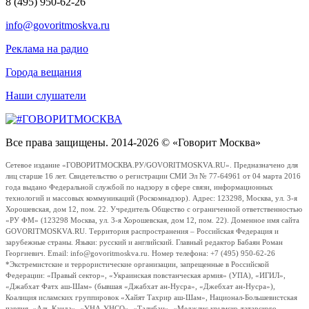
8 (495) 950-62-26
info@govoritmoskva.ru
Реклама на радио
Города вещания
Наши слушатели
Все права защищены. 2014-2026 © «Говорит Москва»
Сетевое издание «ГОВОРИТМОСКВА.РУ/GOVORITMOSKVA.RU». Предназначено для
лиц старше 16 лет. Свидетельство о регистрации СМИ Эл № 77-64961 от 04 марта 2016
года выдано Федеральной службой по надзору в сфере связи, информационных
технологий и массовых коммуникаций (Роскомнадзор). Адрес: 123298, Москва, ул. 3-я
Хорошевская, дом 12, пом. 22. Учредитель Общество с ограниченной ответственностью
«РУ ФМ» (123298 Москва, ул. 3-я Хорошевская, дом 12, пом. 22). Доменное имя сайта
GOVORITMOSKVA.RU. Территория распространения – Российская Федерация и
зарубежные страны. Языки: русский и английский. Главный редактор Бабаян Роман
Георгиевич. Email: info@govoritmoskva.ru. Номер телефона: +7 (495) 950-62-26
*Экстремистские и террористические организации, запрещенные в Российской
Федерации: «Правый сектор», «Украинская повстанческая армия» (УПА), «ИГИЛ»,
«Джабхат Фатх аш-Шам» (бывшая «Джабхат ан-Нусра», «Джебхат ан-Нусра»),
Коалиция исламских группировок «Хайят Тахрир аш-Шам», Национал-Большевистская
партия, «Аль-Каида», «УНА-УНСО», «Талибан», «Меджлис крымско-татарского