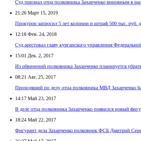
Суд признал отца полковника Захарченко виновным в рас
21:26
Март 15, 2019
Прокурор запросил 5 лет колонии и штраф 500 тыс. руб. 
12:18
Фев. 24, 2018
Суд арестовал главу курганского управления Федеральн
15:01
Дек. 2, 2017
Из обвинений полковника Захарченко планируется убрать
08:21
Авг. 25, 2017
Проходящий по делу отца полковника МВД Захарченко ба
14:17
Май 23, 2017
В деле отца полковника Захарченко появился новый фиг
18:24
Май 22, 2017
Фигурант дела Захарченко полковник ФСБ Дмитрий Сени