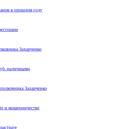
ганов в прошлом году
ресторане
лковника Захарченко
руб. наличными
а полковника Захарченко
те и мошенничестве
растрате