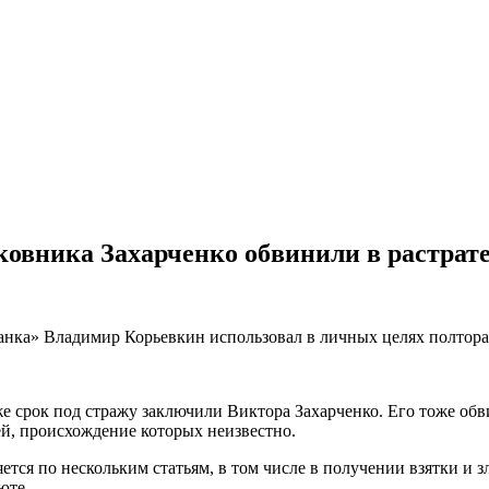
ковника Захарченко обвинили в растрат
 Банка» Владимир Корьевкин использовал в личных целях полто
 же срок под стражу заключили Виктора Захарченко. Его тоже об
й, происхождение которых неизвестно.
ся по нескольким статьям, в том числе в получении взятки и 
люте.