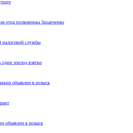
трате
для отца полковника Захарченко
ой налоговой службы
 один эпизод взятки
нкир объявлен в розыск
урант
н объявлен в розыск