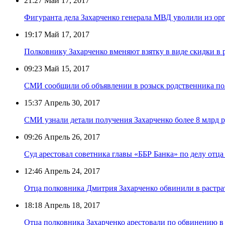
21:27
Май 17, 2017
Фигуранта дела Захарченко генерала МВД уволили из ор
19:17
Май 17, 2017
Полковнику Захарченко вменяют взятку в виде скидки в 
09:23
Май 15, 2017
СМИ сообщили об объявлении в розыск родственника по
15:37
Апрель 30, 2017
СМИ узнали детали получения Захарченко более 8 млрд 
09:26
Апрель 26, 2017
Суд арестовал советника главы «ББР Банка» по делу отц
12:46
Апрель 24, 2017
Отца полковника Дмитрия Захарченко обвинили в растра
18:18
Апрель 18, 2017
Отца полковника Захарченко арестовали по обвинению в 