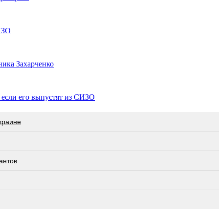
ИЗО
ника Захарченко
, если его выпустят из СИЗО
краине
антов