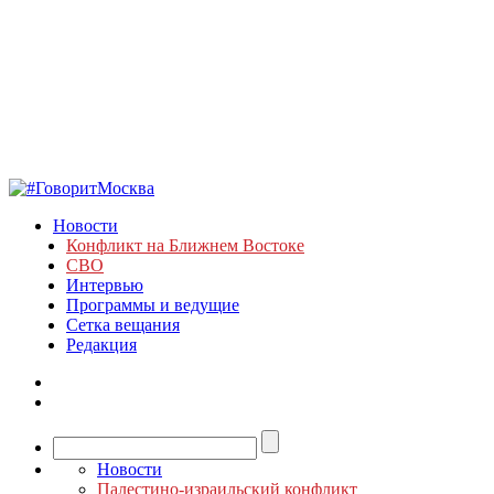
Новости
Конфликт на Ближнем Востоке
СВО
Интервью
Программы и ведущие
Сетка вещания
Редакция
Новости
Палестино-израильский конфликт