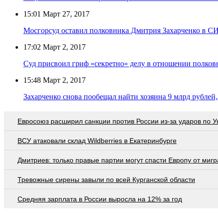
15:01
Март 27, 2017
Мосгорсуд оставил полковника Дмитрия Захарченко в С
17:02
Март 2, 2017
Суд присвоил гриф «секретно» делу в отношении полков
15:48
Март 2, 2017
Захарченко снова пообещал найти хозяина 9 млрд рублей
Евросоюз расширил санкции против России из-за ударов по У
ВСУ атаковали склад Wildberries в Екатеринбурге
Дмитриев: только правые партии могут спасти Европу от мигр
Тревожные сирены завыли по всей Курганской области
Средняя зарплата в России выросла на 12% за год