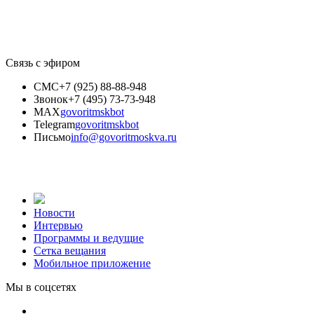
Связь с эфиром
СМС
+7 (925) 88-88-948
Звонок
+7 (495) 73-73-948
MAX
govoritmskbot
Telegram
govoritmskbot
Письмо
info@govoritmoskva.ru
Новости
Интервью
Программы и ведущие
Сетка вещания
Мобильное приложение
Мы в соцсетях