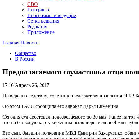
СВО
Интервью
Программы и ведущие
Сетка вещания
Редакция
Приложение
Главная
Новости
Общество
В России
Предполагаемого соучастника отца пол
17:16
Апрель 26, 2017
По версии следствия, советник председателя правления «ББР
Об этом ТАСС сообщила его адвокат Дарья Евменина.
Сегодня суд арестовал подозреваемого до 30 мая. Ранее на тот
что на банковую карту мужчины было перечислено 4 млн рубле
Его сын, бывший полковник МВД Дмитрий Захарченко, обвиняет
сестры оперативники изъяли почти 9 млрд рублей в разной ва