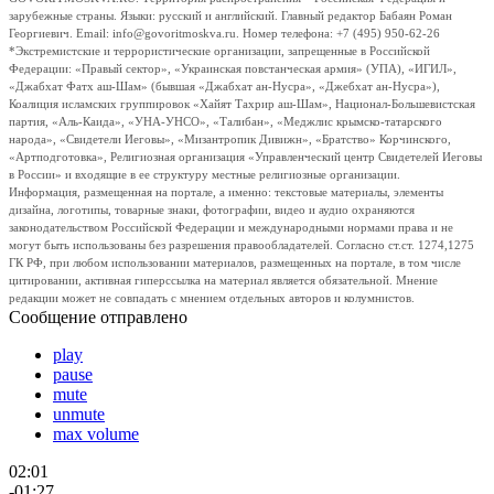
зарубежные страны. Языки: русский и английский. Главный редактор Бабаян Роман
Георгиевич. Email: info@govoritmoskva.ru. Номер телефона: +7 (495) 950-62-26
*Экстремистские и террористические организации, запрещенные в Российской
Федерации: «Правый сектор», «Украинская повстанческая армия» (УПА), «ИГИЛ»,
«Джабхат Фатх аш-Шам» (бывшая «Джабхат ан-Нусра», «Джебхат ан-Нусра»),
Коалиция исламских группировок «Хайят Тахрир аш-Шам», Национал-Большевистская
партия, «Аль-Каида», «УНА-УНСО», «Талибан», «Меджлис крымско-татарского
народа», «Свидетели Иеговы», «Мизантропик Дивижн», «Братство» Корчинского,
«Артподготовка», Религиозная организация «Управленческий центр Свидетелей Иеговы
в России» и входящие в ее структуру местные религиозные организации.
Информация, размещенная на портале, а именно: текстовые материалы, элементы
дизайна, логотипы, товарные знаки, фотографии, видео и аудио охраняются
законодательством Российской Федерации и международными нормами права и не
могут быть использованы без разрешения правообладателей. Согласно ст.ст. 1274,1275
ГК РФ, при любом использовании материалов, размещенных на портале, в том числе
цитировании, активная гиперссылка на материал является обязательной. Мнение
редакции может не совпадать с мнением отдельных авторов и колумнистов.
Сообщение отправлено
play
pause
mute
unmute
max volume
02:01
-01:27