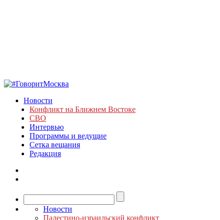
Новости
Конфликт на Ближнем Востоке
СВО
Интервью
Программы и ведущие
Сетка вещания
Редакция
Новости
Палестино-израильский конфликт