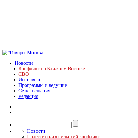
Новости
Конфликт на Ближнем Востоке
СВО
Интервью
Программы и ведущие
Сетка вещания
Редакция
Новости
Палестино-израильский конфликт