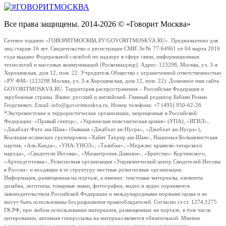
Все права защищены. 2014-2026 © «Говорит Москва»
Сетевое издание «ГОВОРИТМОСКВА.РУ/GOVORITMOSKVA.RU». Предназначено для
лиц старше 16 лет. Свидетельство о регистрации СМИ Эл № 77-64961 от 04 марта 2016
года выдано Федеральной службой по надзору в сфере связи, информационных
технологий и массовых коммуникаций (Роскомнадзор). Адрес: 123298, Москва, ул. 3-я
Хорошевская, дом 12, пом. 22. Учредитель Общество с ограниченной ответственностью
«РУ ФМ» (123298 Москва, ул. 3-я Хорошевская, дом 12, пом. 22). Доменное имя сайта
GOVORITMOSKVA.RU. Территория распространения – Российская Федерация и
зарубежные страны. Языки: русский и английский. Главный редактор Бабаян Роман
Георгиевич. Email: info@govoritmoskva.ru. Номер телефона: +7 (495) 950-62-26
*Экстремистские и террористические организации, запрещенные в Российской
Федерации: «Правый сектор», «Украинская повстанческая армия» (УПА), «ИГИЛ»,
«Джабхат Фатх аш-Шам» (бывшая «Джабхат ан-Нусра», «Джебхат ан-Нусра»),
Коалиция исламских группировок «Хайят Тахрир аш-Шам», Национал-Большевистская
партия, «Аль-Каида», «УНА-УНСО», «Талибан», «Меджлис крымско-татарского
народа», «Свидетели Иеговы», «Мизантропик Дивижн», «Братство» Корчинского,
«Артподготовка», Религиозная организация «Управленческий центр Свидетелей Иеговы
в России» и входящие в ее структуру местные религиозные организации.
Информация, размещенная на портале, а именно: текстовые материалы, элементы
дизайна, логотипы, товарные знаки, фотографии, видео и аудио охраняются
законодательством Российской Федерации и международными нормами права и не
могут быть использованы без разрешения правообладателей. Согласно ст.ст. 1274,1275
ГК РФ, при любом использовании материалов, размещенных на портале, в том числе
цитировании, активная гиперссылка на материал является обязательной. Мнение