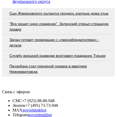
федерального округа
Сын Жириновского пытается продать элитные дома отца
"Все решит одно сражение". Зеленский открыл страшную
правду
Запад готовит провокации с «лженаблюдателями» -
детали
Службу внешней разведки возглавил гражданин Турции
Пауэрбанк стал причиной пожара в квартире
Нижневартовска
Связь с эфиром
СМС
+7 (925) 88-88-948
Звонок
+7 (495) 73-73-948
MAX
govoritmskbot
Telegram
govoritmskbot