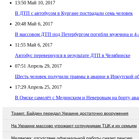
13:50
Май 10, 2017
В ДТП с автобусом в Кургане пострадали семь человек
20:48
Май 6, 2017
В массовом ДТП под Петербургом погибли мужчина и 4-
11:55
Май 6, 2017
Автобус перевернулся в результате ДТП в Челябинске
07:51
Апрель 29, 2017
Шесть человек получили травмы в аварии в Иркутской о
17:29
Апрель 25, 2017
В Омске самолёт с Мединским и Неверовым на борту ава
Трамп: Байден передал Украине достаточно вооружения
На Украине массово угрожают сотрудникам ТЦК и их семьям
Медякова: отсутствие официальной работы снизит пенсию