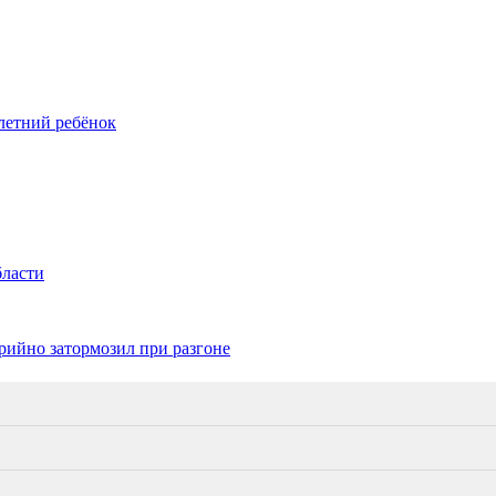
летний ребёнок
бласти
рийно затормозил при разгоне