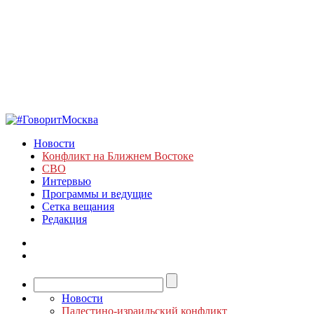
Новости
Конфликт на Ближнем Востоке
СВО
Интервью
Программы и ведущие
Сетка вещания
Редакция
Новости
Палестино-израильский конфликт