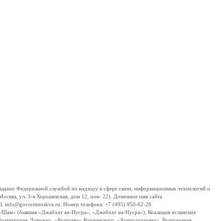
дано Федеральной службой по надзору в сфере связи, информационных технологий и
сква, ул. 3-я Хорошевская, дом 12, пом. 22). Доменное имя сайта
 info@govoritmoskva.ru. Номер телефона: +7 (495) 950-62-26
ш-Шам» (бывшая «Джабхат ан-Нусра», «Джебхат ан-Нусра»), Коалиция исламских
изантропик Дивижн», «Братство» Корчинского, «Артподготовка», Религиозная