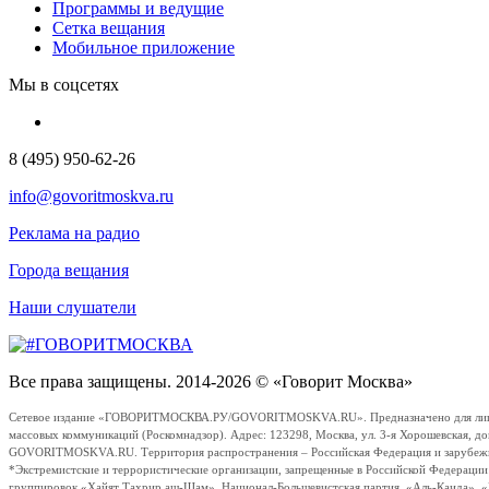
Программы и ведущие
Сетка вещания
Мобильное приложение
Мы в соцсетях
8 (495) 950-62-26
info@govoritmoskva.ru
Реклама на радио
Города вещания
Наши слушатели
Все права защищены. 2014-2026 © «Говорит Москва»
Сетевое издание «ГОВОРИТМОСКВА.РУ/GOVORITMOSKVA.RU». Предназначено для лиц стар
массовых коммуникаций (Роскомнадзор). Адрес: 123298, Москва, ул. 3-я Хорошевская, д
GOVORITMOSKVA.RU. Территория распространения – Российская Федерация и зарубежные с
*Экстремистские и террористические организации, запрещенные в Российской Федераци
группировок «Хайят Тахрир аш-Шам», Национал-Большевистская партия, «Аль-Каида», 