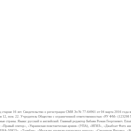
ше 16 лет. Свидетельство о регистрации СМИ Эл № 77-64961 от 04 марта 2016 года вы
ом 12, пом. 22. Учредитель Общество с ограниченной ответственностью «РУ ФМ» (123298 Мо
траны. Языки: русский и английский. Главный редактор Бабаян Роман Георгиевич. Email:
и: «Правый сектор», «Украинская повстанческая армия» (УПА), «ИГИЛ», «Джабхат Фатх а
«УНА-УНСО», «Талибан», «Меджлис крымско-татарского народа», «Свидетели Иеговы», «М