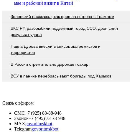
мае и рабочий визит в Китай
Зеленский рассказал, как прошла встреча с Трампом
ВКС РФ разбомбили подземный город ССО, дрон снял
результат удара
Павла Дурова внесли в список экстремистов и
террористов
В России стремительно дорожает сахар
ВСУ в панике перебрасывают бригады под Харьков
Связь с эфиром
СМС
+7 (925) 88-88-948
Звонок
+7 (495) 73-73-948
MAX
govoritmskbot
Telegram
govoritmskbot