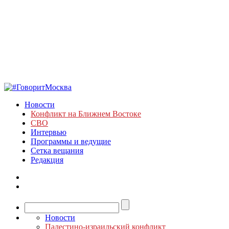
Новости
Конфликт на Ближнем Востоке
СВО
Интервью
Программы и ведущие
Сетка вещания
Редакция
Новости
Палестино-израильский конфликт