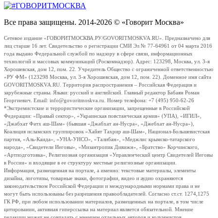
Все права защищены. 2014-2026 © «Говорит Москва»
Сетевое издание «ГОВОРИТМОСКВА.РУ/GOVORITMOSKVA.RU». Предназначено для
лиц старше 16 лет. Свидетельство о регистрации СМИ Эл № 77-64961 от 04 марта 2016
года выдано Федеральной службой по надзору в сфере связи, информационных
технологий и массовых коммуникаций (Роскомнадзор). Адрес: 123298, Москва, ул. 3-я
Хорошевская, дом 12, пом. 22. Учредитель Общество с ограниченной ответственностью
«РУ ФМ» (123298 Москва, ул. 3-я Хорошевская, дом 12, пом. 22). Доменное имя сайта
GOVORITMOSKVA.RU. Территория распространения – Российская Федерация и
зарубежные страны. Языки: русский и английский. Главный редактор Бабаян Роман
Георгиевич. Email: info@govoritmoskva.ru. Номер телефона: +7 (495) 950-62-26
*Экстремистские и террористические организации, запрещенные в Российской
Федерации: «Правый сектор», «Украинская повстанческая армия» (УПА), «ИГИЛ»,
«Джабхат Фатх аш-Шам» (бывшая «Джабхат ан-Нусра», «Джебхат ан-Нусра»),
Коалиция исламских группировок «Хайят Тахрир аш-Шам», Национал-Большевистская
партия, «Аль-Каида», «УНА-УНСО», «Талибан», «Меджлис крымско-татарского
народа», «Свидетели Иеговы», «Мизантропик Дивижн», «Братство» Корчинского,
«Артподготовка», Религиозная организация «Управленческий центр Свидетелей Иеговы
в России» и входящие в ее структуру местные религиозные организации.
Информация, размещенная на портале, а именно: текстовые материалы, элементы
дизайна, логотипы, товарные знаки, фотографии, видео и аудио охраняются
законодательством Российской Федерации и международными нормами права и не
могут быть использованы без разрешения правообладателей. Согласно ст.ст. 1274,1275
ГК РФ, при любом использовании материалов, размещенных на портале, в том числе
цитировании, активная гиперссылка на материал является обязательной. Мнение
редакции может не совпадать с мнением отдельных авторов и колумнистов.