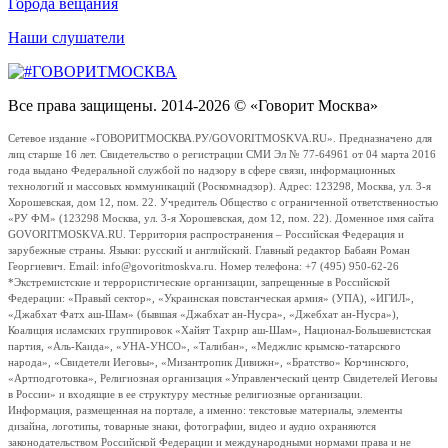
Города вещания
Наши слушатели
Все права защищены. 2014-2026 © «Говорит Москва»
Сетевое издание «ГОВОРИТМОСКВА.РУ/GOVORITMOSKVA.RU». Предназначено для
лиц старше 16 лет. Свидетельство о регистрации СМИ Эл № 77-64961 от 04 марта 2016
года выдано Федеральной службой по надзору в сфере связи, информационных
технологий и массовых коммуникаций (Роскомнадзор). Адрес: 123298, Москва, ул. 3-я
Хорошевская, дом 12, пом. 22. Учредитель Общество с ограниченной ответственностью
«РУ ФМ» (123298 Москва, ул. 3-я Хорошевская, дом 12, пом. 22). Доменное имя сайта
GOVORITMOSKVA.RU. Территория распространения – Российская Федерация и
зарубежные страны. Языки: русский и английский. Главный редактор Бабаян Роман
Георгиевич. Email: info@govoritmoskva.ru. Номер телефона: +7 (495) 950-62-26
*Экстремистские и террористические организации, запрещенные в Российской
Федерации: «Правый сектор», «Украинская повстанческая армия» (УПА), «ИГИЛ»,
«Джабхат Фатх аш-Шам» (бывшая «Джабхат ан-Нусра», «Джебхат ан-Нусра»),
Коалиция исламских группировок «Хайят Тахрир аш-Шам», Национал-Большевистская
партия, «Аль-Каида», «УНА-УНСО», «Талибан», «Меджлис крымско-татарского
народа», «Свидетели Иеговы», «Мизантропик Дивижн», «Братство» Корчинского,
«Артподготовка», Религиозная организация «Управленческий центр Свидетелей Иеговы
в России» и входящие в ее структуру местные религиозные организации.
Информация, размещенная на портале, а именно: текстовые материалы, элементы
дизайна, логотипы, товарные знаки, фотографии, видео и аудио охраняются
законодательством Российской Федерации и международными нормами права и не