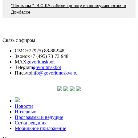
"Перелом ". В США забили тревогу из-за случившегося в
Донбассе
Связь с эфиром
СМС
+7 (925) 88-88-948
Звонок
+7 (495) 73-73-948
MAX
govoritmskbot
Telegram
govoritmskbot
Письмо
info@govoritmoskva.ru
Новости
Интервью
Программы и ведущие
Сетка вещания
Мобильное приложение