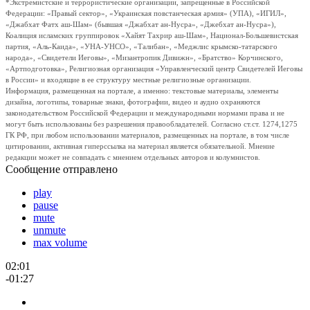
*Экстремистские и террористические организации, запрещенные в Российской
Федерации: «Правый сектор», «Украинская повстанческая армия» (УПА), «ИГИЛ»,
«Джабхат Фатх аш-Шам» (бывшая «Джабхат ан-Нусра», «Джебхат ан-Нусра»),
Коалиция исламских группировок «Хайят Тахрир аш-Шам», Национал-Большевистская
партия, «Аль-Каида», «УНА-УНСО», «Талибан», «Меджлис крымско-татарского
народа», «Свидетели Иеговы», «Мизантропик Дивижн», «Братство» Корчинского,
«Артподготовка», Религиозная организация «Управленческий центр Свидетелей Иеговы
в России» и входящие в ее структуру местные религиозные организации.
Информация, размещенная на портале, а именно: текстовые материалы, элементы
дизайна, логотипы, товарные знаки, фотографии, видео и аудио охраняются
законодательством Российской Федерации и международными нормами права и не
могут быть использованы без разрешения правообладателей. Согласно ст.ст. 1274,1275
ГК РФ, при любом использовании материалов, размещенных на портале, в том числе
цитировании, активная гиперссылка на материал является обязательной. Мнение
редакции может не совпадать с мнением отдельных авторов и колумнистов.
Сообщение отправлено
play
pause
mute
unmute
max volume
02:01
-01:27