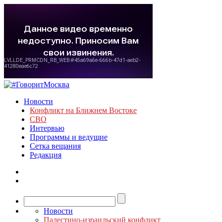
Новости
Конфликт на Ближнем Востоке
СВО
Интервью
Программы и ведущие
Сетка вещания
Редакция
Новости
Палестино-израильский конфликт