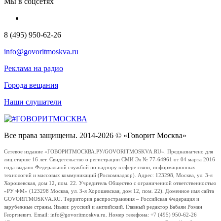
Мы в соцсетях
8 (495) 950-62-26
info@govoritmoskva.ru
Реклама на радио
Города вещания
Наши слушатели
Все права защищены. 2014-2026 © «Говорит Москва»
Сетевое издание «ГОВОРИТМОСКВА.РУ/GOVORITMOSKVA.RU». Предназначено для
лиц старше 16 лет. Свидетельство о регистрации СМИ Эл № 77-64961 от 04 марта 2016
года выдано Федеральной службой по надзору в сфере связи, информационных
технологий и массовых коммуникаций (Роскомнадзор). Адрес: 123298, Москва, ул. 3-я
Хорошевская, дом 12, пом. 22. Учредитель Общество с ограниченной ответственностью
«РУ ФМ» (123298 Москва, ул. 3-я Хорошевская, дом 12, пом. 22). Доменное имя сайта
GOVORITMOSKVA.RU. Территория распространения – Российская Федерация и
зарубежные страны. Языки: русский и английский. Главный редактор Бабаян Роман
Георгиевич. Email: info@govoritmoskva.ru. Номер телефона: +7 (495) 950-62-26