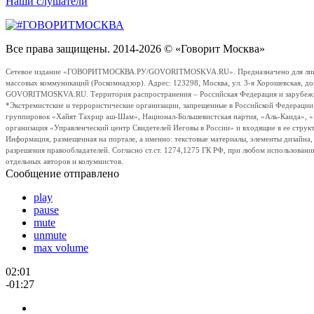
Наши слушатели
Все права защищены. 2014-2026 © «Говорит Москва»
Сетевое издание «ГОВОРИТМОСКВА.РУ/GOVORITMOSKVA.RU». Предназначено для лиц стар
массовых коммуникаций (Роскомнадзор). Адрес: 123298, Москва, ул. 3-я Хорошевская, д
GOVORITMOSKVA.RU. Территория распространения – Российская Федерация и зарубежные с
*Экстремистские и террористические организации, запрещенные в Российской Федераци
группировок «Хайят Тахрир аш-Шам», Национал-Большевистская партия, «Аль-Каида», 
организация «Управленческий центр Свидетелей Иеговы в России» и входящие в ее струк
Информация, размещенная на портале, а именно: текстовые материалы, элементы дизайна
разрешения правообладателей. Согласно ст.ст. 1274,1275 ГК РФ, при любом использовани
отдельных авторов и колумнистов.
Сообщение отправлено
play
pause
mute
unmute
max volume
02:01
-01:27