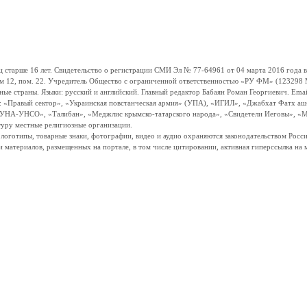
ше 16 лет. Свидетельство о регистрации СМИ Эл № 77-64961 от 04 марта 2016 года вы
ом 12, пом. 22. Учредитель Общество с ограниченной ответственностью «РУ ФМ» (123298 Мо
траны. Языки: русский и английский. Главный редактор Бабаян Роман Георгиевич. Email:
и: «Правый сектор», «Украинская повстанческая армия» (УПА), «ИГИЛ», «Джабхат Фатх а
«УНА-УНСО», «Талибан», «Меджлис крымско-татарского народа», «Свидетели Иеговы», «М
туру местные религиозные организации.
, логотипы, товарные знаки, фотографии, видео и аудио охраняются законодательством Ро
и материалов, размещенных на портале, в том числе цитировании, активная гиперссылка на 