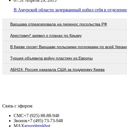
07:51
Апрель 29, 2015
В Амурской области задержанный избил себя в отделени
Варшава отреагировала на перенос посольства РФ
Арестович* заявил о планах по Крыму
В Киеве грозят Варшаве польскими погромами по всей Украи
Турция объявила войну пластику из Европы
АБН24: Россия наказала США за поддержку Киева
Связь с эфиром
СМС
+7 (925) 88-88-948
Звонок
+7 (495) 73-73-948
MAX
govoritmskbot