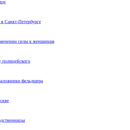
ице
 в Санкт-Петербурге
именении силы к женщинам
 полицейского
заложники фельдшера
скве
родственницы