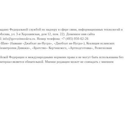
дано Федеральной службой по надзору в сфере связи, информационных технологий и
сква, ул. 3-я Хорошевская, дом 12, пом. 22). Доменное имя сайта
 info@govoritmoskva.ru. Номер телефона: +7 (495) 950-62-26
ш-Шам» (бывшая «Джабхат ан-Нусра», «Джебхат ан-Нусра»), Коалиция исламских
изантропик Дивижн», «Братство» Корчинского, «Артподготовка», Религиозная
ссийской Федерации и международными нормами права и не могут быть использованы без
материал является обязательной. Мнение редакции может не совпадать с мнением