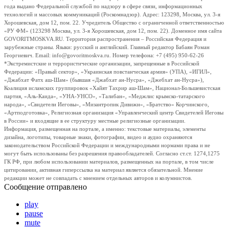
года выдано Федеральной службой по надзору в сфере связи, информационных
технологий и массовых коммуникаций (Роскомнадзор). Адрес: 123298, Москва, ул. 3-я
Хорошевская, дом 12, пом. 22. Учредитель Общество с ограниченной ответственностью
«РУ ФМ» (123298 Москва, ул. 3-я Хорошевская, дом 12, пом. 22). Доменное имя сайта
GOVORITMOSKVA.RU. Территория распространения – Российская Федерация и
зарубежные страны. Языки: русский и английский. Главный редактор Бабаян Роман
Георгиевич. Email: info@govoritmoskva.ru. Номер телефона: +7 (495) 950-62-26
*Экстремистские и террористические организации, запрещенные в Российской
Федерации: «Правый сектор», «Украинская повстанческая армия» (УПА), «ИГИЛ»,
«Джабхат Фатх аш-Шам» (бывшая «Джабхат ан-Нусра», «Джебхат ан-Нусра»),
Коалиция исламских группировок «Хайят Тахрир аш-Шам», Национал-Большевистская
партия, «Аль-Каида», «УНА-УНСО», «Талибан», «Меджлис крымско-татарского
народа», «Свидетели Иеговы», «Мизантропик Дивижн», «Братство» Корчинского,
«Артподготовка», Религиозная организация «Управленческий центр Свидетелей Иеговы
в России» и входящие в ее структуру местные религиозные организации.
Информация, размещенная на портале, а именно: текстовые материалы, элементы
дизайна, логотипы, товарные знаки, фотографии, видео и аудио охраняются
законодательством Российской Федерации и международными нормами права и не
могут быть использованы без разрешения правообладателей. Согласно ст.ст. 1274,1275
ГК РФ, при любом использовании материалов, размещенных на портале, в том числе
цитировании, активная гиперссылка на материал является обязательной. Мнение
редакции может не совпадать с мнением отдельных авторов и колумнистов.
Сообщение отправлено
play
pause
mute