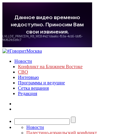
Новости
Конфликт на Ближнем Востоке
СВО
Интервью
Программы и ведущие
Сетка вещания
Редакция
Новости
Палестино-израильский конфликт