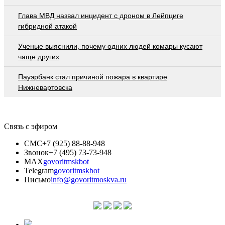
Глава МВД назвал инцидент с дроном в Лейпциге
гибридной атакой
Ученые выяснили, почему одних людей комары кусают
чаще других
Пауэрбанк стал причиной пожара в квартире
Нижневартовска
Связь с эфиром
СМС
+7 (925) 88-88-948
Звонок
+7 (495) 73-73-948
MAX
govoritmskbot
Telegram
govoritmskbot
Письмо
info@govoritmoskva.ru