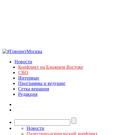
Новости
Конфликт на Ближнем Востоке
СВО
Интервью
Программы и ведущие
Сетка вещания
Редакция
Новости
Палестино-израильский конфликт