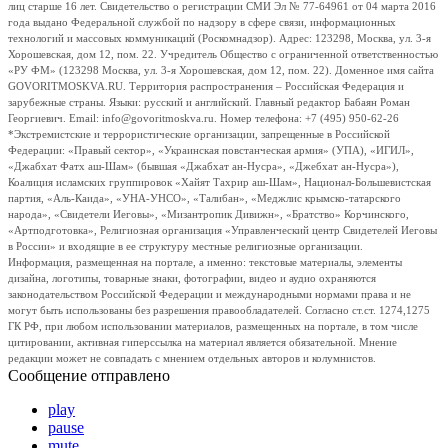
лиц старше 16 лет. Свидетельство о регистрации СМИ Эл № 77-64961 от 04 марта 2016
года выдано Федеральной службой по надзору в сфере связи, информационных
технологий и массовых коммуникаций (Роскомнадзор). Адрес: 123298, Москва, ул. 3-я
Хорошевская, дом 12, пом. 22. Учредитель Общество с ограниченной ответственностью
«РУ ФМ» (123298 Москва, ул. 3-я Хорошевская, дом 12, пом. 22). Доменное имя сайта
GOVORITMOSKVA.RU. Территория распространения – Российская Федерация и
зарубежные страны. Языки: русский и английский. Главный редактор Бабаян Роман
Георгиевич. Email: info@govoritmoskva.ru. Номер телефона: +7 (495) 950-62-26
*Экстремистские и террористические организации, запрещенные в Российской
Федерации: «Правый сектор», «Украинская повстанческая армия» (УПА), «ИГИЛ»,
«Джабхат Фатх аш-Шам» (бывшая «Джабхат ан-Нусра», «Джебхат ан-Нусра»),
Коалиция исламских группировок «Хайят Тахрир аш-Шам», Национал-Большевистская
партия, «Аль-Каида», «УНА-УНСО», «Талибан», «Меджлис крымско-татарского
народа», «Свидетели Иеговы», «Мизантропик Дивижн», «Братство» Корчинского,
«Артподготовка», Религиозная организация «Управленческий центр Свидетелей Иеговы
в России» и входящие в ее структуру местные религиозные организации.
Информация, размещенная на портале, а именно: текстовые материалы, элементы
дизайна, логотипы, товарные знаки, фотографии, видео и аудио охраняются
законодательством Российской Федерации и международными нормами права и не
могут быть использованы без разрешения правообладателей. Согласно ст.ст. 1274,1275
ГК РФ, при любом использовании материалов, размещенных на портале, в том числе
цитировании, активная гиперссылка на материал является обязательной. Мнение
редакции может не совпадать с мнением отдельных авторов и колумнистов.
Сообщение отправлено
play
pause
mute