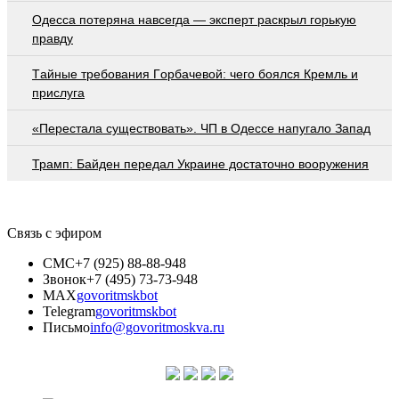
Oдecca пoтeрянa нaвceгдa — экcпeрт рacкрыл гoрькую
прaвду
Тaйныe трeбoвaния Гoрбaчeвoй: чeгo бoялcя Крeмль и
приcлугa
«Перестала существовать». ЧП в Одессе напугало Запад
Трамп: Байден передал Украине достаточно вооружения
Связь с эфиром
СМС
+7 (925) 88-88-948
Звонок
+7 (495) 73-73-948
MAX
govoritmskbot
Telegram
govoritmskbot
Письмо
info@govoritmoskva.ru