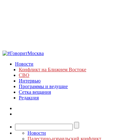
Новости
Конфликт на Ближнем Востоке
СВО
Интервью
Программы и ведущие
Сетка вещания
Редакция
Новости
Палестино-израильский конфликт