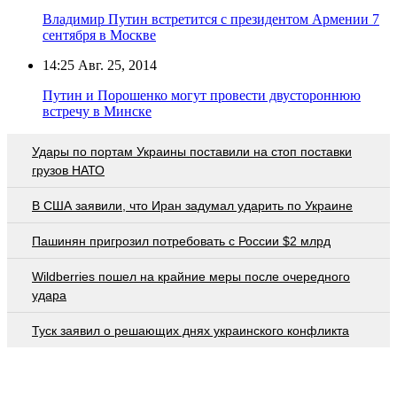
Владимир Путин встретится с президентом Армении 7
сентября в Москве
14:25
Авг. 25, 2014
Путин и Порошенко могут провести двустороннюю
встречу в Минске
Удары по портам Украины поставили на стоп поставки
грузов НАТО
В США заявили, что Иран задумал ударить по Украине
Пашинян пригрозил потребовать c России $2 млрд
Wildberries пошел на крайние меры после очередного
удара
Туск заявил о решающих днях украинского конфликта