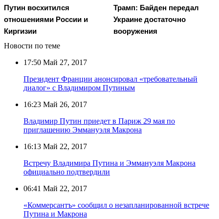
Путин восхитился
Трамп: Байден передал
отношениями России и
Украине достаточно
Киргизии
вооружения
Новости по теме
17:50
Май 27, 2017
Президент Франции анонсировал «требовательный
диалог» с Владимиром Путиным
16:23
Май 26, 2017
Владимир Путин приедет в Париж 29 мая по
приглашению Эммануэля Макрона
16:13
Май 22, 2017
Встречу Владимира Путина и Эммануэля Макрона
официально подтвердили
06:41
Май 22, 2017
«Коммерсантъ» сообщил о незапланированной встрече
Путина и Макрона