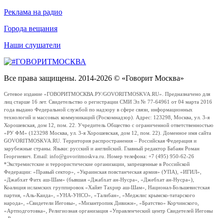
Реклама на радио
Города вещания
Наши слушатели
Все права защищены. 2014-2026 © «Говорит Москва»
Сетевое издание «ГОВОРИТМОСКВА.РУ/GOVORITMOSKVA.RU». Предназначено для
лиц старше 16 лет. Свидетельство о регистрации СМИ Эл № 77-64961 от 04 марта 2016
года выдано Федеральной службой по надзору в сфере связи, информационных
технологий и массовых коммуникаций (Роскомнадзор). Адрес: 123298, Москва, ул. 3-я
Хорошевская, дом 12, пом. 22. Учредитель Общество с ограниченной ответственностью
«РУ ФМ» (123298 Москва, ул. 3-я Хорошевская, дом 12, пом. 22). Доменное имя сайта
GOVORITMOSKVA.RU. Территория распространения – Российская Федерация и
зарубежные страны. Языки: русский и английский. Главный редактор Бабаян Роман
Георгиевич. Email: info@govoritmoskva.ru. Номер телефона: +7 (495) 950-62-26
*Экстремистские и террористические организации, запрещенные в Российской
Федерации: «Правый сектор», «Украинская повстанческая армия» (УПА), «ИГИЛ»,
«Джабхат Фатх аш-Шам» (бывшая «Джабхат ан-Нусра», «Джебхат ан-Нусра»),
Коалиция исламских группировок «Хайят Тахрир аш-Шам», Национал-Большевистская
партия, «Аль-Каида», «УНА-УНСО», «Талибан», «Меджлис крымско-татарского
народа», «Свидетели Иеговы», «Мизантропик Дивижн», «Братство» Корчинского,
«Артподготовка», Религиозная организация «Управленческий центр Свидетелей Иеговы