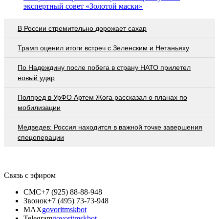
экспертный совет «Золотой маски»
В России стремительно дорожает сахар
Трамп оценил итоги встреч с Зеленским и Нетаньяху
По Надеждину после побега в страну НАТО прилетел
новый удар
Полпред в УрФО Артем Жога рассказал о планах по
мобилизации
Медведев: Россия находится в важной точке завершения
спецоперации
Связь с эфиром
СМС
+7 (925) 88-88-948
Звонок
+7 (495) 73-73-948
MAX
govoritmskbot
Telegram
govoritmskbot