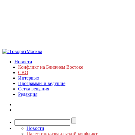
Новости
Конфликт на Ближнем Востоке
СВО
Интервью
Программы и ведущие
Сетка вещания
Редакция
Новости
Палестино-израильский конфликт