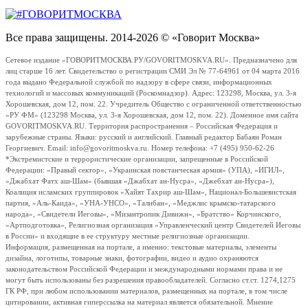
Все права защищены. 2014-2026 © «Говорит Москва»
Сетевое издание «ГОВОРИТМОСКВА.РУ/GOVORITMOSKVA.RU». Предназначено для
лиц старше 16 лет. Свидетельство о регистрации СМИ Эл № 77-64961 от 04 марта 2016
года выдано Федеральной службой по надзору в сфере связи, информационных
технологий и массовых коммуникаций (Роскомнадзор). Адрес: 123298, Москва, ул. 3-я
Хорошевская, дом 12, пом. 22. Учредитель Общество с ограниченной ответственностью
«РУ ФМ» (123298 Москва, ул. 3-я Хорошевская, дом 12, пом. 22). Доменное имя сайта
GOVORITMOSKVA.RU. Территория распространения – Российская Федерация и
зарубежные страны. Языки: русский и английский. Главный редактор Бабаян Роман
Георгиевич. Email: info@govoritmoskva.ru. Номер телефона: +7 (495) 950-62-26
*Экстремистские и террористические организации, запрещенные в Российской
Федерации: «Правый сектор», «Украинская повстанческая армия» (УПА), «ИГИЛ»,
«Джабхат Фатх аш-Шам» (бывшая «Джабхат ан-Нусра», «Джебхат ан-Нусра»),
Коалиция исламских группировок «Хайят Тахрир аш-Шам», Национал-Большевистская
партия, «Аль-Каида», «УНА-УНСО», «Талибан», «Меджлис крымско-татарского
народа», «Свидетели Иеговы», «Мизантропик Дивижн», «Братство» Корчинского,
«Артподготовка», Религиозная организация «Управленческий центр Свидетелей Иеговы
в России» и входящие в ее структуру местные религиозные организации.
Информация, размещенная на портале, а именно: текстовые материалы, элементы
дизайна, логотипы, товарные знаки, фотографии, видео и аудио охраняются
законодательством Российской Федерации и международными нормами права и не
могут быть использованы без разрешения правообладателей. Согласно ст.ст. 1274,1275
ГК РФ, при любом использовании материалов, размещенных на портале, в том числе
цитировании, активная гиперссылка на материал является обязательной. Мнение