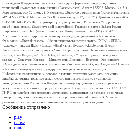
года выдано Федеральной службой по надзору в сфере связи, информационных
технологий и массовых коммуникаций (Роскомнадзор). Адрес: 123298, Москва, ул. 3-я
Хорошевская, дом 12, пом. 22. Учредитель Общество с ограниченной ответственностью
«РУ ФМ» (123298 Москва, ул. 3-я Хорошевская, дом 12, пом. 22). Доменное имя сайта
GOVORITMOSKVA.RU. Территория распространения – Российская Федерация и
зарубежные страны. Языки: русский и английский. Главный редактор Бабаян Роман
Георгиевич. Email: info@govoritmoskva.ru. Номер телефона: +7 (495) 950-62-26
*Экстремистские и террористические организации, запрещенные в Российской
Федерации: «Правый сектор», «Украинская повстанческая армия» (УПА), «ИГИЛ»,
«Джабхат Фатх аш-Шам» (бывшая «Джабхат ан-Нусра», «Джебхат ан-Нусра»),
Коалиция исламских группировок «Хайят Тахрир аш-Шам», Национал-Большевистская
партия, «Аль-Каида», «УНА-УНСО», «Талибан», «Меджлис крымско-татарского
народа», «Свидетели Иеговы», «Мизантропик Дивижн», «Братство» Корчинского,
«Артподготовка», Религиозная организация «Управленческий центр Свидетелей Иеговы
в России» и входящие в ее структуру местные религиозные организации.
Информация, размещенная на портале, а именно: текстовые материалы, элементы
дизайна, логотипы, товарные знаки, фотографии, видео и аудио охраняются
законодательством Российской Федерации и международными нормами права и не
могут быть использованы без разрешения правообладателей. Согласно ст.ст. 1274,1275
ГК РФ, при любом использовании материалов, размещенных на портале, в том числе
цитировании, активная гиперссылка на материал является обязательной. Мнение
редакции может не совпадать с мнением отдельных авторов и колумнистов.
Сообщение отправлено
play
pause
mute