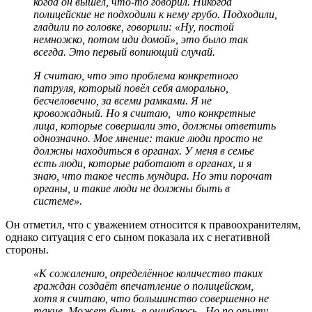
когда он вышел, что-то говорил. Никогда
полицейские не подходили к нему грубо. Подходили,
гладили по головке, говорили: «Ну, постой
немножко, потом иди домой», это было так
всегда. Это первый вопиющий случай.
Я считаю, что это проблема конкретного
патруля, который повёл себя аморально,
бесчеловечно, за всеми рамками. Я не
кровожадный. Но я считаю, что конкретные
лица, которые совершали это, должны ответить
однозначно. Мое мнение: такие люди просто не
должны находиться в органах. У меня в семье
есть люди, которые работают в органах, и я
знаю, что такое честь мундира. Но эти порочат
органы, и такие люди не должны быть в
системе».
Он отметил, что с уважением относится к правоохранителям,
однако ситуация с его сыном показала их с негативной
стороны.
«К сожалению, определённое количество таких
граждан создаёт впечатление о полицейском,
хотя я считаю, что большинство совершенно не
такие. Может быть, я ошибаюсь. Но по опыту