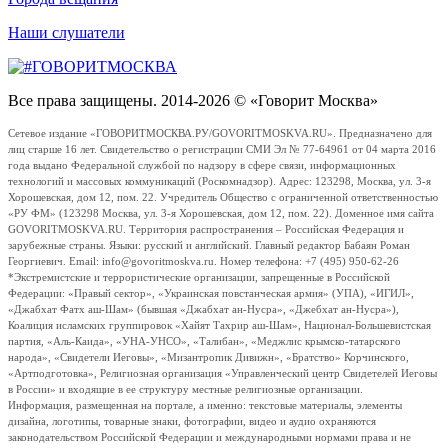
Наши слушатели
Все права защищены. 2014-2026 © «Говорит Москва»
Сетевое издание «ГОВОРИТМОСКВА.РУ/GOVORITMOSKVA.RU». Предназначено для
лиц старше 16 лет. Свидетельство о регистрации СМИ Эл № 77-64961 от 04 марта 2016
года выдано Федеральной службой по надзору в сфере связи, информационных
технологий и массовых коммуникаций (Роскомнадзор). Адрес: 123298, Москва, ул. 3-я
Хорошевская, дом 12, пом. 22. Учредитель Общество с ограниченной ответственностью
«РУ ФМ» (123298 Москва, ул. 3-я Хорошевская, дом 12, пом. 22). Доменное имя сайта
GOVORITMOSKVA.RU. Территория распространения – Российская Федерация и
зарубежные страны. Языки: русский и английский. Главный редактор Бабаян Роман
Георгиевич. Email: info@govoritmoskva.ru. Номер телефона: +7 (495) 950-62-26
*Экстремистские и террористические организации, запрещенные в Российской
Федерации: «Правый сектор», «Украинская повстанческая армия» (УПА), «ИГИЛ»,
«Джабхат Фатх аш-Шам» (бывшая «Джабхат ан-Нусра», «Джебхат ан-Нусра»),
Коалиция исламских группировок «Хайят Тахрир аш-Шам», Национал-Большевистская
партия, «Аль-Каида», «УНА-УНСО», «Талибан», «Меджлис крымско-татарского
народа», «Свидетели Иеговы», «Мизантропик Дивижн», «Братство» Корчинского,
«Артподготовка», Религиозная организация «Управленческий центр Свидетелей Иеговы
в России» и входящие в ее структуру местные религиозные организации.
Информация, размещенная на портале, а именно: текстовые материалы, элементы
дизайна, логотипы, товарные знаки, фотографии, видео и аудио охраняются
законодательством Российской Федерации и международными нормами права и не