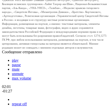
«Джабхат Фатх аш-Шам» (бывшая «Джабхат ан-Нусра», «Джебхат ан-Нусра»),
Коалиция исламских группировок «Хайят Тахрир аш-Шам», Национал-Большевистская
партия, «Аль-Каида», «УНА-УНСО», «Талибан», «Меджлис крымско-татарского
народа», «Свидетели Иеговы», «Мизантропик Дивижн», «Братство» Корчинского,
«Артподготовка», Религиозная организация «Управленческий центр Свидетелей Иеговы
в России» и входящие в ее структуру местные религиозные организации.
Информация, размещенная на портале, а именно: текстовые материалы, элементы
дизайна, логотипы, товарные знаки, фотографии, видео и аудио охраняются
законодательством Российской Федерации и международными нормами права и не
могут быть использованы без разрешения правообладателей. Согласно ст.ст. 1274,1275
ГК РФ, при любом использовании материалов, размещенных на портале, в том числе
цитировании, активная гиперссылка на материал является обязательной. Мнение
редакции может не совпадать с мнением отдельных авторов и колумнистов.
Сообщение отправлено
play
pause
mute
unmute
max volume
02:01
-01:27
repeat off