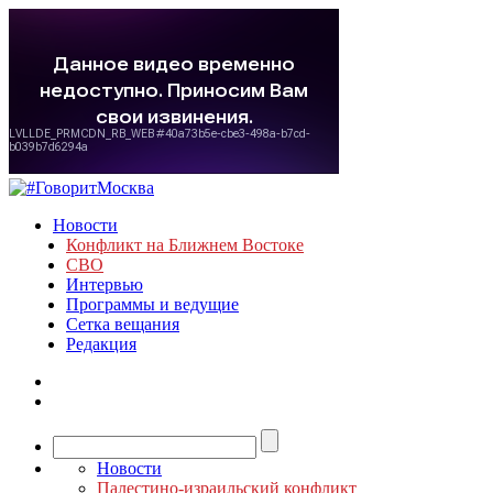
Новости
Конфликт на Ближнем Востоке
СВО
Интервью
Программы и ведущие
Сетка вещания
Редакция
Новости
Палестино-израильский конфликт