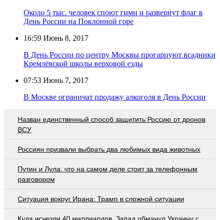
Около 5 тыс. человек споют гимн и развернут флаг в
День России на Поклонной горе
16:59
Июнь 8, 2017
В День России по центру Москвы прогарцуют всадники
Кремлёвской школы верховой езды
07:53
Июнь 7, 2017
В Москве ограничат продажу алкоголя в День России
Назван единственный способ защитить Россию от дронов
ВСУ
Россиян призвали выбрать два любимых вида животных
Путин и Лула: что на самом деле стоит за телефонным
разговором
Ситуация вокруг Ирана: Трамп в сложной ситуации
Куда исчезли 40 миллиардов. Запад обманул Украину с