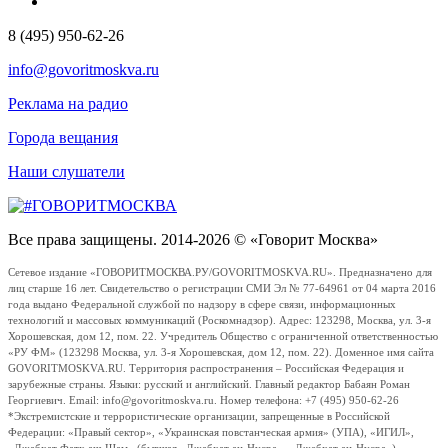
8 (495) 950-62-26
info@govoritmoskva.ru
Реклама на радио
Города вещания
Наши слушатели
Все права защищены. 2014-2026 © «Говорит Москва»
Сетевое издание «ГОВОРИТМОСКВА.РУ/GOVORITMOSKVA.RU». Предназначено для
лиц старше 16 лет. Свидетельство о регистрации СМИ Эл № 77-64961 от 04 марта 2016
года выдано Федеральной службой по надзору в сфере связи, информационных
технологий и массовых коммуникаций (Роскомнадзор). Адрес: 123298, Москва, ул. 3-я
Хорошевская, дом 12, пом. 22. Учредитель Общество с ограниченной ответственностью
«РУ ФМ» (123298 Москва, ул. 3-я Хорошевская, дом 12, пом. 22). Доменное имя сайта
GOVORITMOSKVA.RU. Территория распространения – Российская Федерация и
зарубежные страны. Языки: русский и английский. Главный редактор Бабаян Роман
Георгиевич. Email: info@govoritmoskva.ru. Номер телефона: +7 (495) 950-62-26
*Экстремистские и террористические организации, запрещенные в Российской
Федерации: «Правый сектор», «Украинская повстанческая армия» (УПА), «ИГИЛ»,