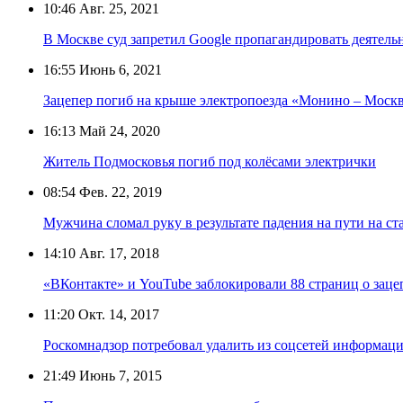
10:46
Авг. 25, 2021
В Москве суд запретил Google пропагандировать деятель
16:55
Июнь 6, 2021
Зацепер погиб на крыше электропоезда «Монино – Моск
16:13
Май 24, 2020
Житель Подмосковья погиб под колёсами электрички
08:54
Фев. 22, 2019
Мужчина сломал руку в результате падения на пути на с
14:10
Авг. 17, 2018
«ВКонтакте» и YouTube заблокировали 88 страниц о заце
11:20
Окт. 14, 2017
Роскомнадзор потребовал удалить из соцсетей информац
21:49
Июнь 7, 2015