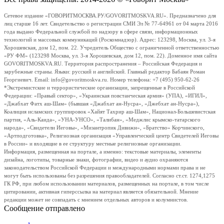
Сетевое издание «ГОВОРИТМОСКВА.РУ/GOVORITMOSKVA.RU». Предназначено для
лиц старше 16 лет. Свидетельство о регистрации СМИ Эл № 77-64961 от 04 марта 2016
года выдано Федеральной службой по надзору в сфере связи, информационных
технологий и массовых коммуникаций (Роскомнадзор). Адрес: 123298, Москва, ул. 3-я
Хорошевская, дом 12, пом. 22. Учредитель Общество с ограниченной ответственностью
«РУ ФМ» (123298 Москва, ул. 3-я Хорошевская, дом 12, пом. 22). Доменное имя сайта
GOVORITMOSKVA.RU. Территория распространения – Российская Федерация и
зарубежные страны. Языки: русский и английский. Главный редактор Бабаян Роман
Георгиевич. Email: info@govoritmoskva.ru. Номер телефона: +7 (495) 950-62-26
*Экстремистские и террористические организации, запрещенные в Российской
Федерации: «Правый сектор», «Украинская повстанческая армия» (УПА), «ИГИЛ»,
«Джабхат Фатх аш-Шам» (бывшая «Джабхат ан-Нусра», «Джебхат ан-Нусра»),
Коалиция исламских группировок «Хайят Тахрир аш-Шам», Национал-Большевистская
партия, «Аль-Каида», «УНА-УНСО», «Талибан», «Меджлис крымско-татарского
народа», «Свидетели Иеговы», «Мизантропик Дивижн», «Братство» Корчинского,
«Артподготовка», Религиозная организация «Управленческий центр Свидетелей Иеговы
в России» и входящие в ее структуру местные религиозные организации.
Информация, размещенная на портале, а именно: текстовые материалы, элементы
дизайна, логотипы, товарные знаки, фотографии, видео и аудио охраняются
законодательством Российской Федерации и международными нормами права и не
могут быть использованы без разрешения правообладателей. Согласно ст.ст. 1274,1275
ГК РФ, при любом использовании материалов, размещенных на портале, в том числе
цитировании, активная гиперссылка на материал является обязательной. Мнение
редакции может не совпадать с мнением отдельных авторов и колумнистов.
Сообщение отправлено