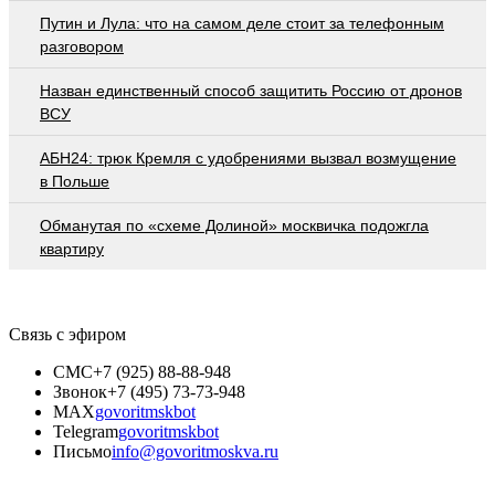
Путин и Лула: что на самом деле стоит за телефонным
разговором
Назван единственный способ защитить Россию от дронов
ВСУ
АБН24: трюк Кремля с удобрениями вызвал возмущение
в Польше
Обманутая по «схеме Долиной» москвичка подожгла
квартиру
Связь с эфиром
СМС
+7 (925) 88-88-948
Звонок
+7 (495) 73-73-948
MAX
govoritmskbot
Telegram
govoritmskbot
Письмо
info@govoritmoskva.ru