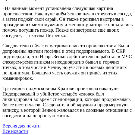
«На данный момент установлена следующая картина
происшествия. Накануне днём Зенков начал стрелять в соседа,
а затем поджёг свой сарай. Он также произвёл выстрелы в
проходивших мимо мужчину и женщину, которые попытались
помочь потушить пожар. Позже он застрелил ещё двоих
соседей», — сказала Петренко.
Следователи сейчас осматривают место происшествия. Были
допрошены жители посёлка и отец подозреваемого. В СКР
подтвердили, что Игорь Зенков действительно работал в МЧС
слесарем-ремонтником и неоднократно бывал в горячих
точках, в том числе в Чечне, но участия в боевых действиях
не принимал. Большую часть оружия он привёз из этих
командировок.
Трагедия в подмосковном Кратове произошла накануне.
Подозреваемый в убийстве четырёх человек был
ликвидирован во время спецоперации, которая продолжалась
более шести часов. Следователи обнаружили предсмертную
записку, в которой Зенков жаловался на сложные отношения с
соседями и на непростую жизнь.
Версия для печати
Все новости