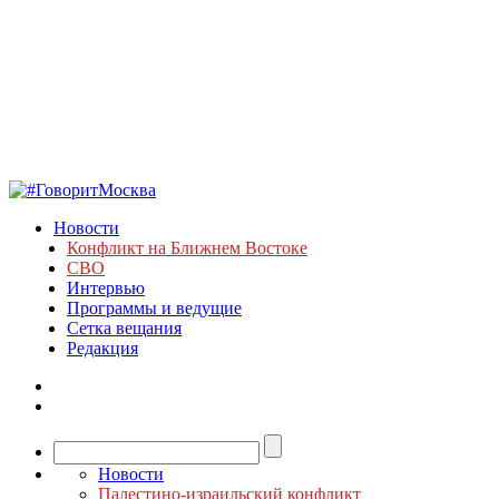
Новости
Конфликт на Ближнем Востоке
СВО
Интервью
Программы и ведущие
Сетка вещания
Редакция
Новости
Палестино-израильский конфликт