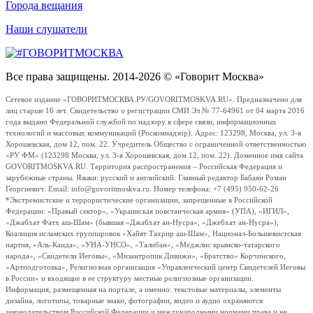
Города вещания
Наши слушатели
Все права защищены. 2014-2026 © «Говорит Москва»
Сетевое издание «ГОВОРИТМОСКВА.РУ/GOVORITMOSKVA.RU». Предназначено для
лиц старше 16 лет. Свидетельство о регистрации СМИ Эл № 77-64961 от 04 марта 2016
года выдано Федеральной службой по надзору в сфере связи, информационных
технологий и массовых коммуникаций (Роскомнадзор). Адрес: 123298, Москва, ул. 3-я
Хорошевская, дом 12, пом. 22. Учредитель Общество с ограниченной ответственностью
«РУ ФМ» (123298 Москва, ул. 3-я Хорошевская, дом 12, пом. 22). Доменное имя сайта
GOVORITMOSKVA.RU. Территория распространения – Российская Федерация и
зарубежные страны. Языки: русский и английский. Главный редактор Бабаян Роман
Георгиевич. Email: info@govoritmoskva.ru. Номер телефона: +7 (495) 950-62-26
*Экстремистские и террористические организации, запрещенные в Российской
Федерации: «Правый сектор», «Украинская повстанческая армия» (УПА), «ИГИЛ»,
«Джабхат Фатх аш-Шам» (бывшая «Джабхат ан-Нусра», «Джебхат ан-Нусра»),
Коалиция исламских группировок «Хайят Тахрир аш-Шам», Национал-Большевистская
партия, «Аль-Каида», «УНА-УНСО», «Талибан», «Меджлис крымско-татарского
народа», «Свидетели Иеговы», «Мизантропик Дивижн», «Братство» Корчинского,
«Артподготовка», Религиозная организация «Управленческий центр Свидетелей Иеговы
в России» и входящие в ее структуру местные религиозные организации.
Информация, размещенная на портале, а именно: текстовые материалы, элементы
дизайна, логотипы, товарные знаки, фотографии, видео и аудио охраняются
законодательством Российской Федерации и международными нормами права и не