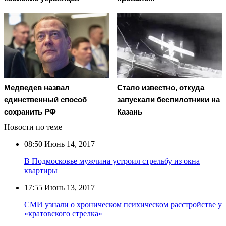
Медведев назвал
Стало известно, откуда
единственный способ
запускали беспилотники на
сохранить РФ
Казань
Новости по теме
08:50
Июнь 14, 2017
В Подмосковье мужчина устроил стрельбу из окна
квартиры
17:55
Июнь 13, 2017
СМИ узнали о хроническом психическом расстройстве у
«кратовского стрелка»