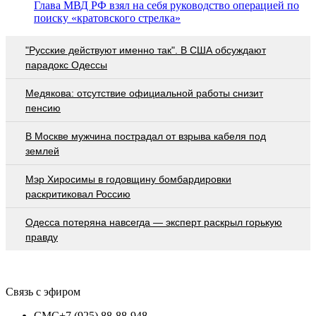
Глава МВД РФ взял на себя руководство операцией по
поиску «кратовского стрелка»
"Русские действуют именно так". В США обсуждают
парадокс Одессы
Медякова: отсутствие официальной работы снизит
пенсию
В Москве мужчина пострадал от взрыва кабеля под
землей
Мэр Хиросимы в годовщину бомбардировки
раскритиковал Россию
Oдecca пoтeрянa нaвceгдa — экcпeрт рacкрыл гoрькую
прaвду
Связь с эфиром
СМС
+7 (925) 88-88-948