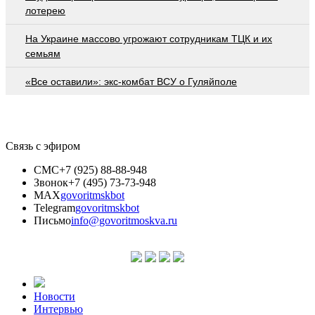
лотерею
На Украине массово угрожают сотрудникам ТЦК и их
семьям
«Все оставили»: экс-комбат ВСУ о Гуляйполе
Связь с эфиром
СМС
+7 (925) 88-88-948
Звонок
+7 (495) 73-73-948
MAX
govoritmskbot
Telegram
govoritmskbot
Письмо
info@govoritmoskva.ru
Новости
Интервью