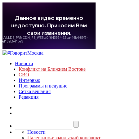
Новости
Конфликт на Ближнем Востоке
СВО
Интервью
Программы и ведущие
Сетка вещания
Редакция
Новости
Палестино-израильский конфликт