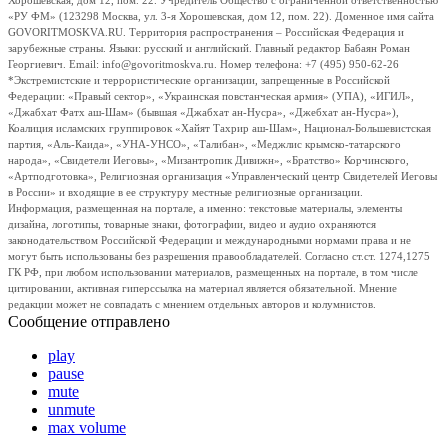
Хорошевская, дом 12, пом. 22. Учредитель Общество с ограниченной ответственностью
«РУ ФМ» (123298 Москва, ул. 3-я Хорошевская, дом 12, пом. 22). Доменное имя сайта
GOVORITMOSKVA.RU. Территория распространения – Российская Федерация и
зарубежные страны. Языки: русский и английский. Главный редактор Бабаян Роман
Георгиевич. Email: info@govoritmoskva.ru. Номер телефона: +7 (495) 950-62-26
*Экстремистские и террористические организации, запрещенные в Российской
Федерации: «Правый сектор», «Украинская повстанческая армия» (УПА), «ИГИЛ»,
«Джабхат Фатх аш-Шам» (бывшая «Джабхат ан-Нусра», «Джебхат ан-Нусра»),
Коалиция исламских группировок «Хайят Тахрир аш-Шам», Национал-Большевистская
партия, «Аль-Каида», «УНА-УНСО», «Талибан», «Меджлис крымско-татарского
народа», «Свидетели Иеговы», «Мизантропик Дивижн», «Братство» Корчинского,
«Артподготовка», Религиозная организация «Управленческий центр Свидетелей Иеговы
в России» и входящие в ее структуру местные религиозные организации.
Информация, размещенная на портале, а именно: текстовые материалы, элементы
дизайна, логотипы, товарные знаки, фотографии, видео и аудио охраняются
законодательством Российской Федерации и международными нормами права и не
могут быть использованы без разрешения правообладателей. Согласно ст.ст. 1274,1275
ГК РФ, при любом использовании материалов, размещенных на портале, в том числе
цитировании, активная гиперссылка на материал является обязательной. Мнение
редакции может не совпадать с мнением отдельных авторов и колумнистов.
Сообщение отправлено
play
pause
mute
unmute
max volume