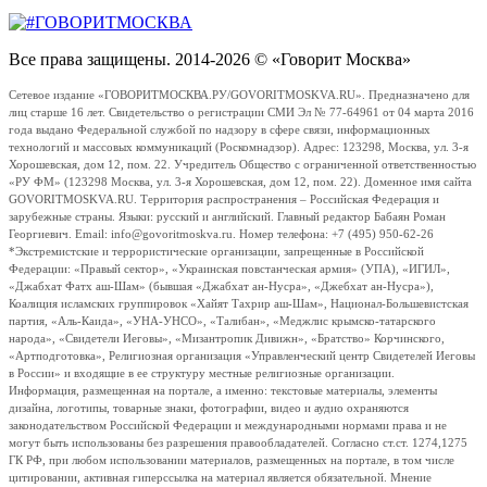
Все права защищены. 2014-2026 © «Говорит Москва»
Сетевое издание «ГОВОРИТМОСКВА.РУ/GOVORITMOSKVA.RU». Предназначено для
лиц старше 16 лет. Свидетельство о регистрации СМИ Эл № 77-64961 от 04 марта 2016
года выдано Федеральной службой по надзору в сфере связи, информационных
технологий и массовых коммуникаций (Роскомнадзор). Адрес: 123298, Москва, ул. 3-я
Хорошевская, дом 12, пом. 22. Учредитель Общество с ограниченной ответственностью
«РУ ФМ» (123298 Москва, ул. 3-я Хорошевская, дом 12, пом. 22). Доменное имя сайта
GOVORITMOSKVA.RU. Территория распространения – Российская Федерация и
зарубежные страны. Языки: русский и английский. Главный редактор Бабаян Роман
Георгиевич. Email: info@govoritmoskva.ru. Номер телефона: +7 (495) 950-62-26
*Экстремистские и террористические организации, запрещенные в Российской
Федерации: «Правый сектор», «Украинская повстанческая армия» (УПА), «ИГИЛ»,
«Джабхат Фатх аш-Шам» (бывшая «Джабхат ан-Нусра», «Джебхат ан-Нусра»),
Коалиция исламских группировок «Хайят Тахрир аш-Шам», Национал-Большевистская
партия, «Аль-Каида», «УНА-УНСО», «Талибан», «Меджлис крымско-татарского
народа», «Свидетели Иеговы», «Мизантропик Дивижн», «Братство» Корчинского,
«Артподготовка», Религиозная организация «Управленческий центр Свидетелей Иеговы
в России» и входящие в ее структуру местные религиозные организации.
Информация, размещенная на портале, а именно: текстовые материалы, элементы
дизайна, логотипы, товарные знаки, фотографии, видео и аудио охраняются
законодательством Российской Федерации и международными нормами права и не
могут быть использованы без разрешения правообладателей. Согласно ст.ст. 1274,1275
ГК РФ, при любом использовании материалов, размещенных на портале, в том числе
цитировании, активная гиперссылка на материал является обязательной. Мнение