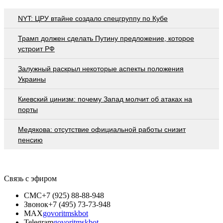
NYT: ЦРУ втайне создало спецгруппу по Кубе
Трамп должен сделать Путину предложение, которое
устроит РФ
Залужный раскрыл некоторые аспекты положения
Украины
Киевский цинизм: почему Запад молчит об атаках на
порты
Медякова: отсутствие официальной работы снизит
пенсию
Связь с эфиром
СМС
+7 (925) 88-88-948
Звонок
+7 (495) 73-73-948
MAX
govoritmskbot
Telegram
govoritmskbot