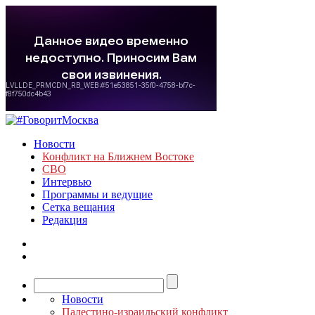
Новости
Конфликт на Ближнем Востоке
СВО
Интервью
Программы и ведущие
Сетка вещания
Редакция
Новости
Палестино-израильский конфликт