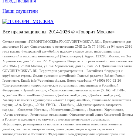
Города вещания
Наши слушатели
Все права защищены. 2014-2026 © «Говорит Москва»
Сетевое издание «ГОВОРИТМОСКВА.РУ/GOVORITMOSKVA.RU». Предназначено для
лиц старше 16 лет. Свидетельство о регистрации СМИ Эл № 77-64961 от 04 марта 2016
года выдано Федеральной службой по надзору в сфере связи, информационных
технологий и массовых коммуникаций (Роскомнадзор). Адрес: 123298, Москва, ул. 3-я
Хорошевская, дом 12, пом. 22. Учредитель Общество с ограниченной ответственностью
«РУ ФМ» (123298 Москва, ул. 3-я Хорошевская, дом 12, пом. 22). Доменное имя сайта
GOVORITMOSKVA.RU. Территория распространения – Российская Федерация и
зарубежные страны. Языки: русский и английский. Главный редактор Бабаян Роман
Георгиевич. Email: info@govoritmoskva.ru. Номер телефона: +7 (495) 950-62-26
*Экстремистские и террористические организации, запрещенные в Российской
Федерации: «Правый сектор», «Украинская повстанческая армия» (УПА), «ИГИЛ»,
«Джабхат Фатх аш-Шам» (бывшая «Джабхат ан-Нусра», «Джебхат ан-Нусра»),
Коалиция исламских группировок «Хайят Тахрир аш-Шам», Национал-Большевистская
партия, «Аль-Каида», «УНА-УНСО», «Талибан», «Меджлис крымско-татарского
народа», «Свидетели Иеговы», «Мизантропик Дивижн», «Братство» Корчинского,
«Артподготовка», Религиозная организация «Управленческий центр Свидетелей Иеговы
в России» и входящие в ее структуру местные религиозные организации.
Информация, размещенная на портале, а именно: текстовые материалы, элементы
дизайна, логотипы, товарные знаки, фотографии, видео и аудио охраняются
законодательством Российской Федерации и международными нормами права и не