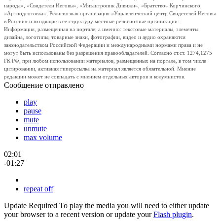
народа», «Свидетели Иеговы», «Мизантропик Дивижн», «Братство» Корчинского,
«Артподготовка», Религиозная организация «Управленческий центр Свидетелей Иеговы
в России» и входящие в ее структуру местные религиозные организации.
Информация, размещенная на портале, а именно: текстовые материалы, элементы
дизайна, логотипы, товарные знаки, фотографии, видео и аудио охраняются
законодательством Российской Федерации и международными нормами права и не
могут быть использованы без разрешения правообладателей. Согласно ст.ст. 1274,1275
ГК РФ, при любом использовании материалов, размещенных на портале, в том числе
цитировании, активная гиперссылка на материал является обязательной. Мнение
редакции может не совпадать с мнением отдельных авторов и колумнистов.
Сообщение отправлено
play
pause
mute
unmute
max volume
02:01
-01:27
repeat off
Update Required
To play the media you will need to either update
your browser to a recent version or update your
Flash plugin
.