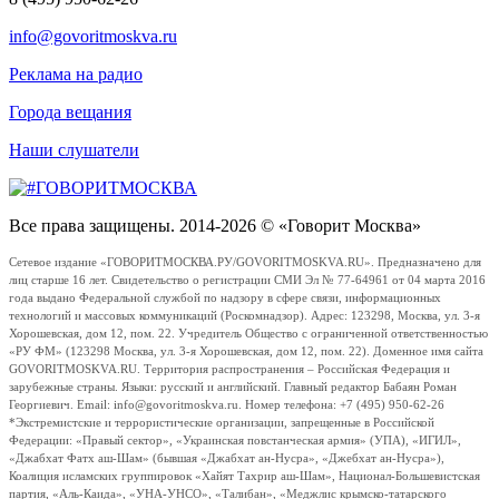
info@govoritmoskva.ru
Реклама на радио
Города вещания
Наши слушатели
Все права защищены. 2014-2026 © «Говорит Москва»
Сетевое издание «ГОВОРИТМОСКВА.РУ/GOVORITMOSKVA.RU». Предназначено для
лиц старше 16 лет. Свидетельство о регистрации СМИ Эл № 77-64961 от 04 марта 2016
года выдано Федеральной службой по надзору в сфере связи, информационных
технологий и массовых коммуникаций (Роскомнадзор). Адрес: 123298, Москва, ул. 3-я
Хорошевская, дом 12, пом. 22. Учредитель Общество с ограниченной ответственностью
«РУ ФМ» (123298 Москва, ул. 3-я Хорошевская, дом 12, пом. 22). Доменное имя сайта
GOVORITMOSKVA.RU. Территория распространения – Российская Федерация и
зарубежные страны. Языки: русский и английский. Главный редактор Бабаян Роман
Георгиевич. Email: info@govoritmoskva.ru. Номер телефона: +7 (495) 950-62-26
*Экстремистские и террористические организации, запрещенные в Российской
Федерации: «Правый сектор», «Украинская повстанческая армия» (УПА), «ИГИЛ»,
«Джабхат Фатх аш-Шам» (бывшая «Джабхат ан-Нусра», «Джебхат ан-Нусра»),
Коалиция исламских группировок «Хайят Тахрир аш-Шам», Национал-Большевистская
партия, «Аль-Каида», «УНА-УНСО», «Талибан», «Меджлис крымско-татарского