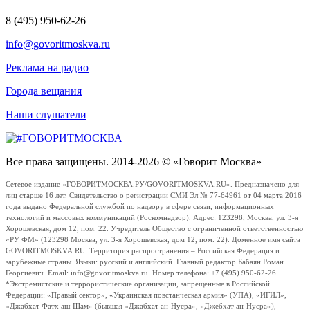
8 (495) 950-62-26
info@govoritmoskva.ru
Реклама на радио
Города вещания
Наши слушатели
Все права защищены. 2014-2026 © «Говорит Москва»
Сетевое издание «ГОВОРИТМОСКВА.РУ/GOVORITMOSKVA.RU». Предназначено для
лиц старше 16 лет. Свидетельство о регистрации СМИ Эл № 77-64961 от 04 марта 2016
года выдано Федеральной службой по надзору в сфере связи, информационных
технологий и массовых коммуникаций (Роскомнадзор). Адрес: 123298, Москва, ул. 3-я
Хорошевская, дом 12, пом. 22. Учредитель Общество с ограниченной ответственностью
«РУ ФМ» (123298 Москва, ул. 3-я Хорошевская, дом 12, пом. 22). Доменное имя сайта
GOVORITMOSKVA.RU. Территория распространения – Российская Федерация и
зарубежные страны. Языки: русский и английский. Главный редактор Бабаян Роман
Георгиевич. Email: info@govoritmoskva.ru. Номер телефона: +7 (495) 950-62-26
*Экстремистские и террористические организации, запрещенные в Российской
Федерации: «Правый сектор», «Украинская повстанческая армия» (УПА), «ИГИЛ»,
«Джабхат Фатх аш-Шам» (бывшая «Джабхат ан-Нусра», «Джебхат ан-Нусра»),