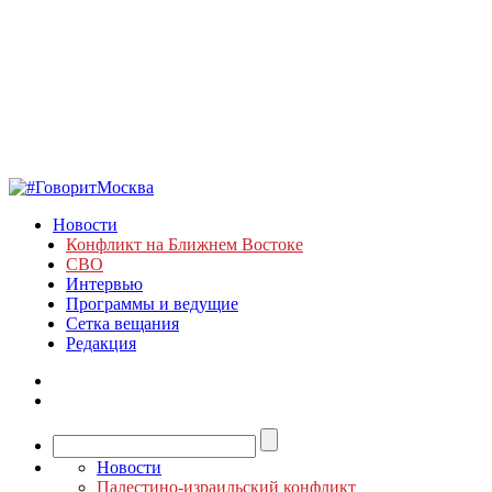
Новости
Конфликт на Ближнем Востоке
СВО
Интервью
Программы и ведущие
Сетка вещания
Редакция
Новости
Палестино-израильский конфликт