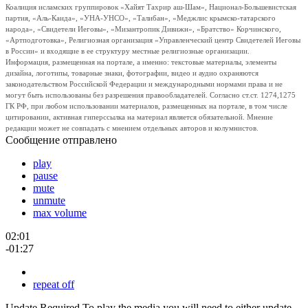
Коалиция исламских группировок «Хайят Тахрир аш-Шам», Национал-Большевистская
партия, «Аль-Каида», «УНА-УНСО», «Талибан», «Меджлис крымско-татарского
народа», «Свидетели Иеговы», «Мизантропик Дивижн», «Братство» Корчинского,
«Артподготовка», Религиозная организация «Управленческий центр Свидетелей Иеговы
в России» и входящие в ее структуру местные религиозные организации.
Информация, размещенная на портале, а именно: текстовые материалы, элементы
дизайна, логотипы, товарные знаки, фотографии, видео и аудио охраняются
законодательством Российской Федерации и международными нормами права и не
могут быть использованы без разрешения правообладателей. Согласно ст.ст. 1274,1275
ГК РФ, при любом использовании материалов, размещенных на портале, в том числе
цитировании, активная гиперссылка на материал является обязательной. Мнение
редакции может не совпадать с мнением отдельных авторов и колумнистов.
Сообщение отправлено
play
pause
mute
unmute
max volume
02:01
-01:27
repeat off
Update Required
To play the media you will need to either update