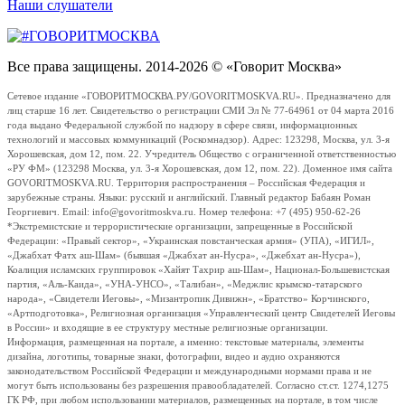
Наши слушатели
Все права защищены. 2014-2026 © «Говорит Москва»
Сетевое издание «ГОВОРИТМОСКВА.РУ/GOVORITMOSKVA.RU». Предназначено для
лиц старше 16 лет. Свидетельство о регистрации СМИ Эл № 77-64961 от 04 марта 2016
года выдано Федеральной службой по надзору в сфере связи, информационных
технологий и массовых коммуникаций (Роскомнадзор). Адрес: 123298, Москва, ул. 3-я
Хорошевская, дом 12, пом. 22. Учредитель Общество с ограниченной ответственностью
«РУ ФМ» (123298 Москва, ул. 3-я Хорошевская, дом 12, пом. 22). Доменное имя сайта
GOVORITMOSKVA.RU. Территория распространения – Российская Федерация и
зарубежные страны. Языки: русский и английский. Главный редактор Бабаян Роман
Георгиевич. Email: info@govoritmoskva.ru. Номер телефона: +7 (495) 950-62-26
*Экстремистские и террористические организации, запрещенные в Российской
Федерации: «Правый сектор», «Украинская повстанческая армия» (УПА), «ИГИЛ»,
«Джабхат Фатх аш-Шам» (бывшая «Джабхат ан-Нусра», «Джебхат ан-Нусра»),
Коалиция исламских группировок «Хайят Тахрир аш-Шам», Национал-Большевистская
партия, «Аль-Каида», «УНА-УНСО», «Талибан», «Меджлис крымско-татарского
народа», «Свидетели Иеговы», «Мизантропик Дивижн», «Братство» Корчинского,
«Артподготовка», Религиозная организация «Управленческий центр Свидетелей Иеговы
в России» и входящие в ее структуру местные религиозные организации.
Информация, размещенная на портале, а именно: текстовые материалы, элементы
дизайна, логотипы, товарные знаки, фотографии, видео и аудио охраняются
законодательством Российской Федерации и международными нормами права и не
могут быть использованы без разрешения правообладателей. Согласно ст.ст. 1274,1275
ГК РФ, при любом использовании материалов, размещенных на портале, в том числе