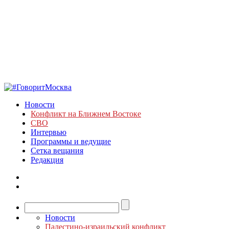
Новости
Конфликт на Ближнем Востоке
СВО
Интервью
Программы и ведущие
Сетка вещания
Редакция
Новости
Палестино-израильский конфликт