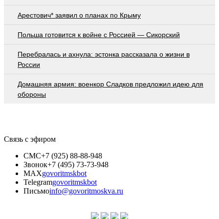
Арестович* заявил о планах по Крыму
Польша готовится к войне с Россией — Сикорский
Перебралась и ахнула: эстонка рассказала о жизни в
России
Домашняя армия: военкор Сладков предложил идею для
обороны
Связь с эфиром
СМС
+7 (925) 88-88-948
Звонок
+7 (495) 73-73-948
MAX
govoritmskbot
Telegram
govoritmskbot
Письмо
info@govoritmoskva.ru