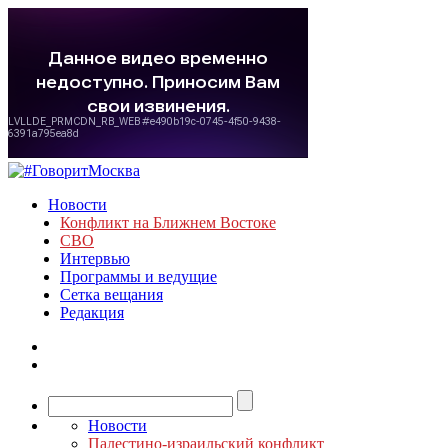
Новости
Конфликт на Ближнем Востоке
СВО
Интервью
Программы и ведущие
Сетка вещания
Редакция
Новости
Палестино-израильский конфликт