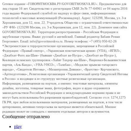
Сетевое издание «ГОВОРИТМОСКВА.РУ/GOVORITMOSKVA.RU». Предназначено для
лиц старше 16 лет. Свидетельство о регистрации СМИ Эл № 77-64961 от 04 марта 2016
года выдано Федеральной службой по надзору в сфере связи, информационных
технологий и массовых коммуникаций (Роскомнадзор). Адрес: 123298, Москва, ул. 3-я
Хорошевская, дом 12, пом. 22. Учредитель Общество с ограниченной ответственностью
«РУ ФМ» (123298 Москва, ул. 3-я Хорошевская, дом 12, пом. 22). Доменное имя сайта
GOVORITMOSKVA.RU. Территория распространения – Российская Федерация и
зарубежные страны. Языки: русский и английский. Главный редактор Бабаян Роман
Георгиевич. Email: info@govoritmoskva.ru. Номер телефона: +7 (495) 950-62-26
*Экстремистские и террористические организации, запрещенные в Российской
Федерации: «Правый сектор», «Украинская повстанческая армия» (УПА), «ИГИЛ»,
«Джабхат Фатх аш-Шам» (бывшая «Джабхат ан-Нусра», «Джебхат ан-Нусра»),
Коалиция исламских группировок «Хайят Тахрир аш-Шам», Национал-Большевистская
партия, «Аль-Каида», «УНА-УНСО», «Талибан», «Меджлис крымско-татарского
народа», «Свидетели Иеговы», «Мизантропик Дивижн», «Братство» Корчинского,
«Артподготовка», Религиозная организация «Управленческий центр Свидетелей Иеговы
в России» и входящие в ее структуру местные религиозные организации.
Информация, размещенная на портале, а именно: текстовые материалы, элементы
дизайна, логотипы, товарные знаки, фотографии, видео и аудио охраняются
законодательством Российской Федерации и международными нормами права и не
могут быть использованы без разрешения правообладателей. Согласно ст.ст. 1274,1275
ГК РФ, при любом использовании материалов, размещенных на портале, в том числе
цитировании, активная гиперссылка на материал является обязательной. Мнение
редакции может не совпадать с мнением отдельных авторов и колумнистов.
Сообщение отправлено
play