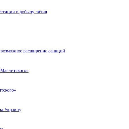
естиции в добычу лития
а возможное расширение санкций
н Магнитского»
итского»
на Украину