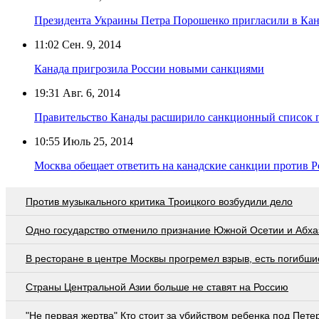
Президента Украины Петра Порошенко пригласили в Ка
11:02
Сен. 9, 2014
Канада пригрозила России новыми санкциями
19:31
Авг. 6, 2014
Правительство Канады расширило санкционный список 
10:55
Июль 25, 2014
Москва обещает ответить на канадские санкции против 
Против музыкального критика Троицкого возбудили дело
Одно государство отменило признание Южной Осетии и Абха
В ресторане в центре Москвы прогремел взрыв, есть погибши
Страны Центральной Азии больше не ставят на Россию
"Не первая жертва" Кто стоит за убийством ребенка под Пете