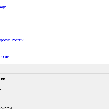
наду
против России
России
зии
е
рбургом