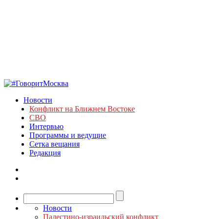
Новости
Конфликт на Ближнем Востоке
СВО
Интервью
Программы и ведущие
Сетка вещания
Редакция
Новости
Палестино-израильский конфликт