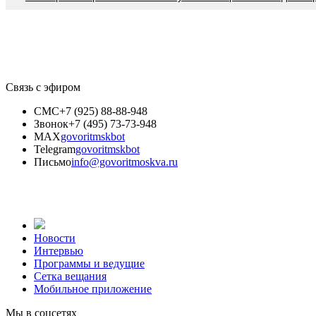
Связь с эфиром
СМС
+7 (925) 88-88-948
Звонок
+7 (495) 73-73-948
MAX
govoritmskbot
Telegram
govoritmskbot
Письмо
info@govoritmoskva.ru
Новости
Интервью
Программы и ведущие
Сетка вещания
Мобильное приложение
Мы в соцсетях