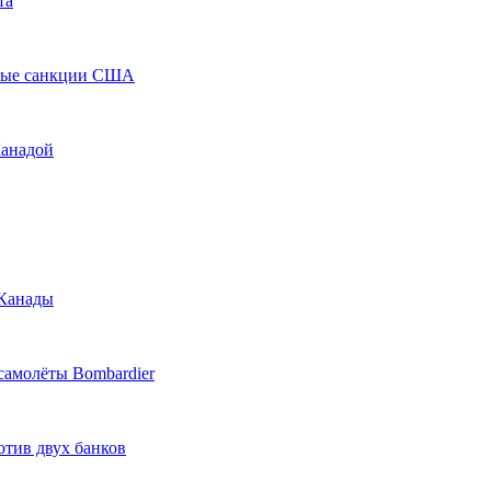
та
овые санкции США
Канадой
 Канады
самолёты Bombardier
тив двух банков