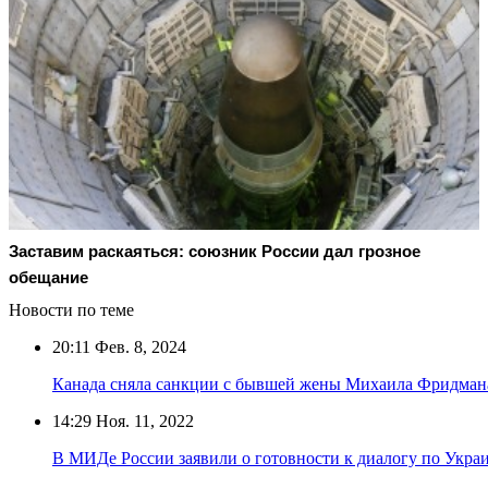
Заставим раскаяться: союзник России дал грозное
обещание
Новости по теме
20:11
Фев. 8, 2024
Канада сняла санкции с бывшей жены Михаила Фридман
14:29
Ноя. 11, 2022
В МИДе России заявили о готовности к диалогу по Укра