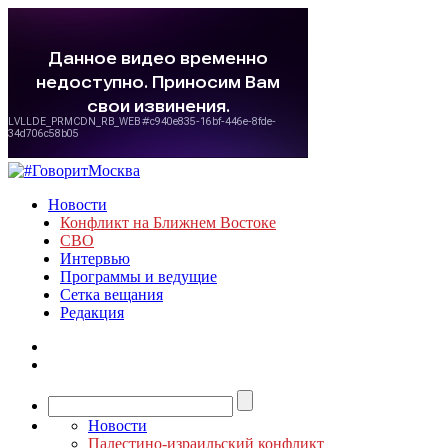
Новости
Конфликт на Ближнем Востоке
СВО
Интервью
Программы и ведущие
Сетка вещания
Редакция
Новости
Палестино-израильский конфликт