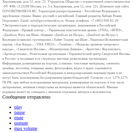
Хорошевская, дом 12, пом. 22. Учредитель Общество с ограниченной ответственностью
«РУ ФМ» (123298 Москва, ул. 3-я Хорошевская, дом 12, пом. 22). Доменное имя сайта
GOVORITMOSKVA.RU. Территория распространения – Российская Федерация и
зарубежные страны. Языки: русский и английский. Главный редактор Бабаян Роман
Георгиевич. Email: info@govoritmoskva.ru. Номер телефона: +7 (495) 950-62-26
*Экстремистские и террористические организации, запрещенные в Российской
Федерации: «Правый сектор», «Украинская повстанческая армия» (УПА), «ИГИЛ»,
«Джабхат Фатх аш-Шам» (бывшая «Джабхат ан-Нусра», «Джебхат ан-Нусра»),
Коалиция исламских группировок «Хайят Тахрир аш-Шам», Национал-Большевистская
партия, «Аль-Каида», «УНА-УНСО», «Талибан», «Меджлис крымско-татарского
народа», «Свидетели Иеговы», «Мизантропик Дивижн», «Братство» Корчинского,
«Артподготовка», Религиозная организация «Управленческий центр Свидетелей Иеговы
в России» и входящие в ее структуру местные религиозные организации.
Информация, размещенная на портале, а именно: текстовые материалы, элементы
дизайна, логотипы, товарные знаки, фотографии, видео и аудио охраняются
законодательством Российской Федерации и международными нормами права и не
могут быть использованы без разрешения правообладателей. Согласно ст.ст. 1274,1275
ГК РФ, при любом использовании материалов, размещенных на портале, в том числе
цитировании, активная гиперссылка на материал является обязательной. Мнение
редакции может не совпадать с мнением отдельных авторов и колумнистов.
Сообщение отправлено
play
pause
mute
unmute
max volume