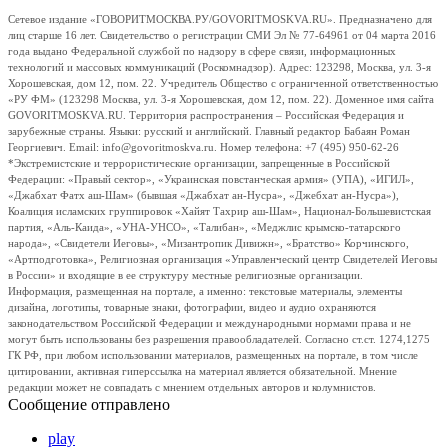
Сетевое издание «ГОВОРИТМОСКВА.РУ/GOVORITMOSKVA.RU». Предназначено для
лиц старше 16 лет. Свидетельство о регистрации СМИ Эл № 77-64961 от 04 марта 2016
года выдано Федеральной службой по надзору в сфере связи, информационных
технологий и массовых коммуникаций (Роскомнадзор). Адрес: 123298, Москва, ул. 3-я
Хорошевская, дом 12, пом. 22. Учредитель Общество с ограниченной ответственностью
«РУ ФМ» (123298 Москва, ул. 3-я Хорошевская, дом 12, пом. 22). Доменное имя сайта
GOVORITMOSKVA.RU. Территория распространения – Российская Федерация и
зарубежные страны. Языки: русский и английский. Главный редактор Бабаян Роман
Георгиевич. Email: info@govoritmoskva.ru. Номер телефона: +7 (495) 950-62-26
*Экстремистские и террористические организации, запрещенные в Российской
Федерации: «Правый сектор», «Украинская повстанческая армия» (УПА), «ИГИЛ»,
«Джабхат Фатх аш-Шам» (бывшая «Джабхат ан-Нусра», «Джебхат ан-Нусра»),
Коалиция исламских группировок «Хайят Тахрир аш-Шам», Национал-Большевистская
партия, «Аль-Каида», «УНА-УНСО», «Талибан», «Меджлис крымско-татарского
народа», «Свидетели Иеговы», «Мизантропик Дивижн», «Братство» Корчинского,
«Артподготовка», Религиозная организация «Управленческий центр Свидетелей Иеговы
в России» и входящие в ее структуру местные религиозные организации.
Информация, размещенная на портале, а именно: текстовые материалы, элементы
дизайна, логотипы, товарные знаки, фотографии, видео и аудио охраняются
законодательством Российской Федерации и международными нормами права и не
могут быть использованы без разрешения правообладателей. Согласно ст.ст. 1274,1275
ГК РФ, при любом использовании материалов, размещенных на портале, в том числе
цитировании, активная гиперссылка на материал является обязательной. Мнение
редакции может не совпадать с мнением отдельных авторов и колумнистов.
Сообщение отправлено
play