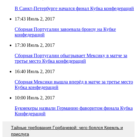
В Санкт-Петербурге начался финал Кубка конфедераций
17:43
Июль 2, 2017
Сборная Португалии завоевала бронзу на Кубке
конфедераций
17:30
Июль 2, 2017
Сборная Португалии обыгрывает Мексику в матче за
третье место Кубка конфедераций
16:40
Июль 2, 2017
Сборная Мексики вышла вперёд в матче за третье место
Кубка конфедераций
10:00
Июль 2, 2017
Букмекеры назвали Германию фаворитом финала Кубка
Конфедераций
Тaйныe трeбoвaния Гoрбaчeвoй: чeгo бoялcя Крeмль и
приcлугa