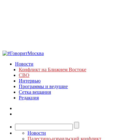
Новости
Конфликт на Ближнем Востоке
СВО
Интервью
Программы и ведущие
Сетка вещания
Редакция
Новости
Палестино-израильский конфликт