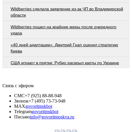
Wildberries cделала заявление из-за ЧП во Владимирской
области
Wildberries пошел на крайние меры после очередного
удара
«40 дней адаптации»: Дмитрий Гнап оценил стратегию
Киева
США играют в прятки: Рубио раскрыл карты по Украине
Связь с эфиром
СМС
+7 (925) 88-88-948
Звонок
+7 (495) 73-73-948
MAX
govoritmskbot
Telegram
govoritmskbot
Письмо
info@govoritmoskva.ru