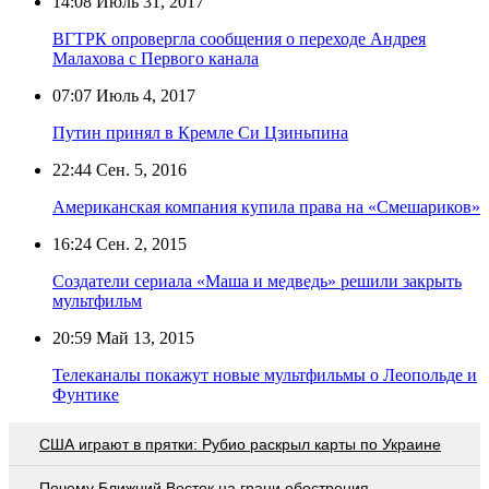
14:08
Июль 31, 2017
ВГТРК опровергла сообщения о переходе Андрея
Малахова с Первого канала
07:07
Июль 4, 2017
Путин принял в Кремле Си Цзиньпина
22:44
Сен. 5, 2016
Американская компания купила права на «Смешариков»
16:24
Сен. 2, 2015
Создатели сериала «Маша и медведь» решили закрыть
мультфильм
20:59
Май 13, 2015
Телеканалы покажут новые мультфильмы о Леопольде и
Фунтике
США играют в прятки: Рубио раскрыл карты по Украине
Почему Ближний Восток на грани обострения