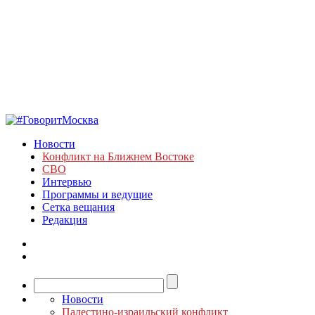
Новости
Конфликт на Ближнем Востоке
СВО
Интервью
Программы и ведущие
Сетка вещания
Редакция
Новости
Палестино-израильский конфликт