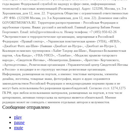
года выдано Федеральной службой по надзору в сфере связи, информационных
технологий и массовых коммуникаций (Роскомнадзор). Адрес: 123298, Москва, ул. 3-я
Хорошевская, дом 12, пом. 22. Учредитель Общество с ограниченной ответственностью
«РУ ФМ» (123298 Москва, ул. 3-я Хорошевская, дом 12, пом. 22). Доменное имя сайта
GOVORITMOSKVA.RU. Территория распространения – Российская Федерация и
зарубежные страны. Языки: русский и английский. Главный редактор Бабаян Роман
Георгиевич. Email: info@govoritmoskva.ru. Номер телефона: +7 (495) 950-62-26
*Экстремистские и террористические организации, запрещенные в Российской
Федерации: «Правый сектор», «Украинская повстанческая армия» (УПА), «ИГИЛ»,
«Джабхат Фатх аш-Шам» (бывшая «Джабхат ан-Нусра», «Джебхат ан-Нусра»),
Коалиция исламских группировок «Хайят Тахрир аш-Шам», Национал-Большевистская
партия, «Аль-Каида», «УНА-УНСО», «Талибан», «Меджлис крымско-татарского
народа», «Свидетели Иеговы», «Мизантропик Дивижн», «Братство» Корчинского,
«Артподготовка», Религиозная организация «Управленческий центр Свидетелей Иеговы
в России» и входящие в ее структуру местные религиозные организации.
Информация, размещенная на портале, а именно: текстовые материалы, элементы
дизайна, логотипы, товарные знаки, фотографии, видео и аудио охраняются
законодательством Российской Федерации и международными нормами права и не
могут быть использованы без разрешения правообладателей. Согласно ст.ст. 1274,1275
ГК РФ, при любом использовании материалов, размещенных на портале, в том числе
цитировании, активная гиперссылка на материал является обязательной. Мнение
редакции может не совпадать с мнением отдельных авторов и колумнистов.
Сообщение отправлено
play
pause
mute