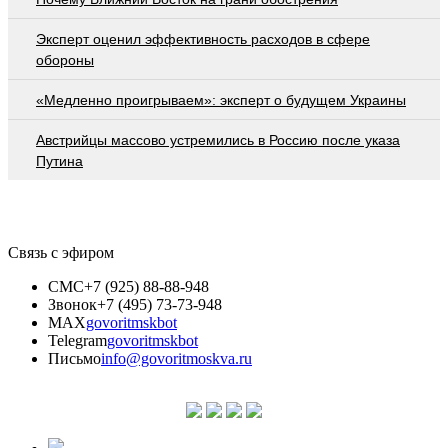
Эксперт оценил эффективность расходов в сфере
обороны
«Медленно проигрываем»: эксперт о будущем Украины
Австрийцы массово устремились в Россию после указа
Путина
Связь с эфиром
СМС
+7 (925) 88-88-948
Звонок
+7 (495) 73-73-948
MAX
govoritmskbot
Telegram
govoritmskbot
Письмо
info@govoritmoskva.ru