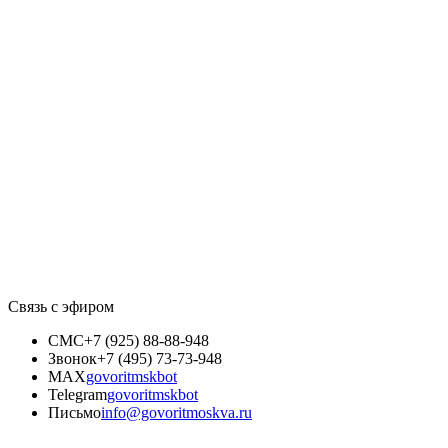
Связь с эфиром
СМС
+7 (925) 88-88-948
Звонок
+7 (495) 73-73-948
MAX
govoritmskbot
Telegram
govoritmskbot
Письмо
info@govoritmoskva.ru