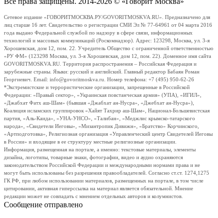
Все права защищены. 2014-2026 © «Говорит Москва»
Сетевое издание «ГОВОРИТМОСКВА.РУ/GOVORITMOSKVA.RU». Предназначено для
лиц старше 16 лет. Свидетельство о регистрации СМИ Эл № 77-64961 от 04 марта 2016
года выдано Федеральной службой по надзору в сфере связи, информационных
технологий и массовых коммуникаций (Роскомнадзор). Адрес: 123298, Москва, ул. 3-я
Хорошевская, дом 12, пом. 22. Учредитель Общество с ограниченной ответственностью
«РУ ФМ» (123298 Москва, ул. 3-я Хорошевская, дом 12, пом. 22). Доменное имя сайта
GOVORITMOSKVA.RU. Территория распространения – Российская Федерация и
зарубежные страны. Языки: русский и английский. Главный редактор Бабаян Роман
Георгиевич. Email: info@govoritmoskva.ru. Номер телефона: +7 (495) 950-62-26
*Экстремистские и террористические организации, запрещенные в Российской
Федерации: «Правый сектор», «Украинская повстанческая армия» (УПА), «ИГИЛ»,
«Джабхат Фатх аш-Шам» (бывшая «Джабхат ан-Нусра», «Джебхат ан-Нусра»),
Коалиция исламских группировок «Хайят Тахрир аш-Шам», Национал-Большевистская
партия, «Аль-Каида», «УНА-УНСО», «Талибан», «Меджлис крымско-татарского
народа», «Свидетели Иеговы», «Мизантропик Дивижн», «Братство» Корчинского,
«Артподготовка», Религиозная организация «Управленческий центр Свидетелей Иеговы
в России» и входящие в ее структуру местные религиозные организации.
Информация, размещенная на портале, а именно: текстовые материалы, элементы
дизайна, логотипы, товарные знаки, фотографии, видео и аудио охраняются
законодательством Российской Федерации и международными нормами права и не
могут быть использованы без разрешения правообладателей. Согласно ст.ст. 1274,1275
ГК РФ, при любом использовании материалов, размещенных на портале, в том числе
цитировании, активная гиперссылка на материал является обязательной. Мнение
редакции может не совпадать с мнением отдельных авторов и колумнистов.
Сообщение отправлено