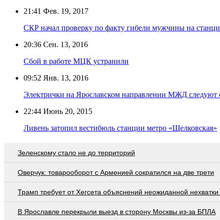
21:41
Фев. 19, 2017
СКР начал проверку по факту гибели мужчины на станц
20:36
Сен. 13, 2016
Сбой в работе МЦК устранили
09:52
Янв. 13, 2016
Электрички на Ярославском направлении МЖД следуют 
22:44
Июнь 20, 2015
Ливень затопил вестибюль станции метро «Щелковская»
Зеленскому стало не до территорий
Оверчук: товарооборот с Арменией сократился на две трети
Трамп требует от Хегсета объяснений неожиданной нехватки
В Ярославле перекрыли выезд в сторону Москвы из-за БПЛА