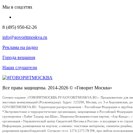
Мы в соцсетях
8 (495) 950-62-26
info@govoritmoskva.ru
Реклама на радио
Города вещания
Наши слушатели
Все права защищены. 2014-2026 © «Говорит Москва»
Сетевое издание «ГОВОРИТМОСКВА.РУ/GOVORITMOSKVA.RU». Предназначено для лиц стар
массовых коммуникаций (Роскомнадзор). Адрес: 123298, Москва, ул. 3-я Хорошевская, д
GOVORITMOSKVA.RU. Территория распространения – Российская Федерация и зарубежные с
*Экстремистские и террористические организации, запрещенные в Российской Федераци
группировок «Хайят Тахрир аш-Шам», Национал-Большевистская партия, «Аль-Каида», 
организация «Управленческий центр Свидетелей Иеговы в России» и входящие в ее струк
Информация, размещенная на портале, а именно: текстовые материалы, элементы дизайна
разрешения правообладателей. Согласно ст.ст. 1274,1275 ГК РФ, при любом использовани