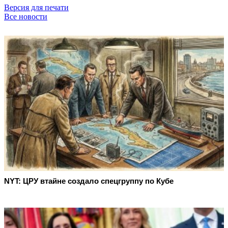
Версия для печати
Все новости
NYT: ЦРУ втайне создало спецгруппу по Кубе