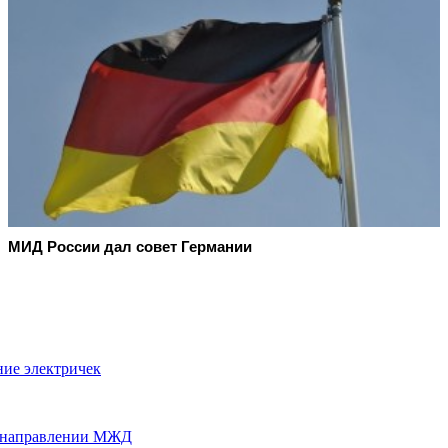
МИД России дал совет Германии
ие электричек
м направлении МЖД