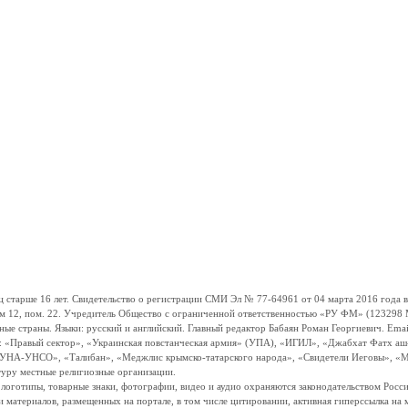
ше 16 лет. Свидетельство о регистрации СМИ Эл № 77-64961 от 04 марта 2016 года вы
ом 12, пом. 22. Учредитель Общество с ограниченной ответственностью «РУ ФМ» (123298 Мо
траны. Языки: русский и английский. Главный редактор Бабаян Роман Георгиевич. Email:
и: «Правый сектор», «Украинская повстанческая армия» (УПА), «ИГИЛ», «Джабхат Фатх а
«УНА-УНСО», «Талибан», «Меджлис крымско-татарского народа», «Свидетели Иеговы», «М
туру местные религиозные организации.
, логотипы, товарные знаки, фотографии, видео и аудио охраняются законодательством Ро
и материалов, размещенных на портале, в том числе цитировании, активная гиперссылка на 