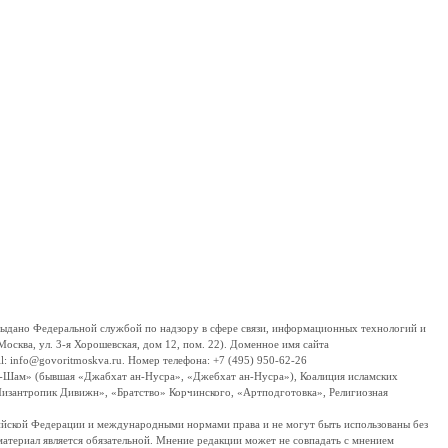
дано Федеральной службой по надзору в сфере связи, информационных технологий и
сква, ул. 3-я Хорошевская, дом 12, пом. 22). Доменное имя сайта
 info@govoritmoskva.ru. Номер телефона: +7 (495) 950-62-26
ш-Шам» (бывшая «Джабхат ан-Нусра», «Джебхат ан-Нусра»), Коалиция исламских
изантропик Дивижн», «Братство» Корчинского, «Артподготовка», Религиозная
ссийской Федерации и международными нормами права и не могут быть использованы без
материал является обязательной. Мнение редакции может не совпадать с мнением