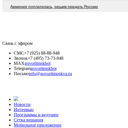
Армения поплатилась, решив предать Россию
Связь с эфиром
СМС
+7 (925) 88-88-948
Звонок
+7 (495) 73-73-948
MAX
govoritmskbot
Telegram
govoritmskbot
Письмо
info@govoritmoskva.ru
Новости
Интервью
Программы и ведущие
Сетка вещания
Мобильное приложение