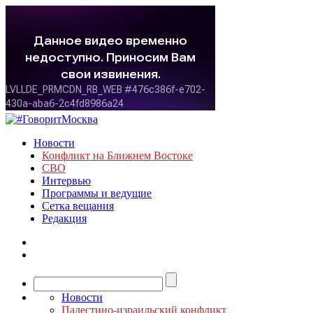
Новости
Конфликт на Ближнем Востоке
СВО
Интервью
Программы и ведущие
Сетка вещания
Редакция
Новости
Палестино-израильский конфликт