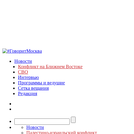
Новости
Конфликт на Ближнем Востоке
СВО
Интервью
Программы и ведущие
Сетка вещания
Редакция
Новости
Палестино-израильский конфликт