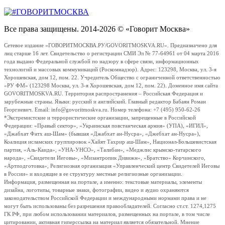
Все права защищены. 2014-2026 © «Говорит Москва»
Сетевое издание «ГОВОРИТМОСКВА.РУ/GOVORITMOSKVA.RU». Предназначено для
лиц старше 16 лет. Свидетельство о регистрации СМИ Эл № 77-64961 от 04 марта 2016
года выдано Федеральной службой по надзору в сфере связи, информационных
технологий и массовых коммуникаций (Роскомнадзор). Адрес: 123298, Москва, ул. 3-я
Хорошевская, дом 12, пом. 22. Учредитель Общество с ограниченной ответственностью
«РУ ФМ» (123298 Москва, ул. 3-я Хорошевская, дом 12, пом. 22). Доменное имя сайта
GOVORITMOSKVA.RU. Территория распространения – Российская Федерация и
зарубежные страны. Языки: русский и английский. Главный редактор Бабаян Роман
Георгиевич. Email: info@govoritmoskva.ru. Номер телефона: +7 (495) 950-62-26
*Экстремистские и террористические организации, запрещенные в Российской
Федерации: «Правый сектор», «Украинская повстанческая армия» (УПА), «ИГИЛ»,
«Джабхат Фатх аш-Шам» (бывшая «Джабхат ан-Нусра», «Джебхат ан-Нусра»),
Коалиция исламских группировок «Хайят Тахрир аш-Шам», Национал-Большевистская
партия, «Аль-Каида», «УНА-УНСО», «Талибан», «Меджлис крымско-татарского
народа», «Свидетели Иеговы», «Мизантропик Дивижн», «Братство» Корчинского,
«Артподготовка», Религиозная организация «Управленческий центр Свидетелей Иеговы
в России» и входящие в ее структуру местные религиозные организации.
Информация, размещенная на портале, а именно: текстовые материалы, элементы
дизайна, логотипы, товарные знаки, фотографии, видео и аудио охраняются
законодательством Российской Федерации и международными нормами права и не
могут быть использованы без разрешения правообладателей. Согласно ст.ст. 1274,1275
ГК РФ, при любом использовании материалов, размещенных на портале, в том числе
цитировании, активная гиперссылка на материал является обязательной. Мнение