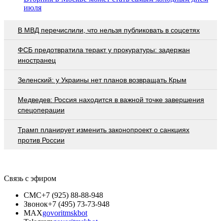
июля
В МВД перечислили, что нельзя публиковать в соцсетях
ФСБ предотвратила теракт у прокуратуры: задержан
иностранец
Зеленский: у Украины нет планов возвращать Крым
Медведев: Россия находится в важной точке завершения
спецоперации
Трамп планирует изменить законопроект о санкциях
против России
Связь с эфиром
СМС
+7 (925) 88-88-948
Звонок
+7 (495) 73-73-948
MAX
govoritmskbot