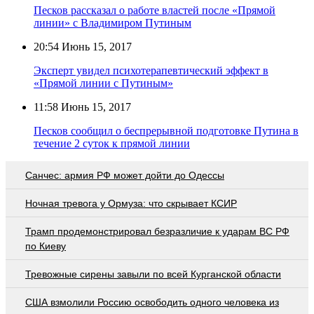
Песков рассказал о работе властей после «Прямой
линии» с Владимиром Путиным
20:54
Июнь 15, 2017
Эксперт увидел психотерапевтический эффект в
«Прямой линии с Путиным»
11:58
Июнь 15, 2017
Песков сообщил о беспрерывной подготовке Путина в
течение 2 суток к прямой линии
Санчес: армия РФ может дойти до Одессы
Ночная тревога у Ормуза: что скрывает КСИР
Трамп продемонстрировал безразличие к ударам ВС РФ
по Киеву
Тревожные сирены завыли по всей Курганской области
США взмолили Россию освободить одного человека из