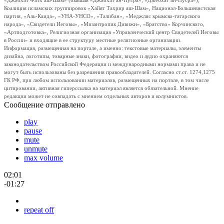
«Джабхат Фатх аш-Шам» (бывшая «Джабхат ан-Нусра», «Джебхат ан-Нусра»),
Коалиция исламских группировок «Хайят Тахрир аш-Шам», Национал-Большевистская
партия, «Аль-Каида», «УНА-УНСО», «Талибан», «Меджлис крымско-татарского
народа», «Свидетели Иеговы», «Мизантропик Дивижн», «Братство» Корчинского,
«Артподготовка», Религиозная организация «Управленческий центр Свидетелей Иеговы
в России» и входящие в ее структуру местные религиозные организации.
Информация, размещенная на портале, а именно: текстовые материалы, элементы
дизайна, логотипы, товарные знаки, фотографии, видео и аудио охраняются
законодательством Российской Федерации и международными нормами права и не
могут быть использованы без разрешения правообладателей. Согласно ст.ст. 1274,1275
ГК РФ, при любом использовании материалов, размещенных на портале, в том числе
цитировании, активная гиперссылка на материал является обязательной. Мнение
редакции может не совпадать с мнением отдельных авторов и колумнистов.
Сообщение отправлено
play
pause
mute
unmute
max volume
02:01
-01:27
repeat off