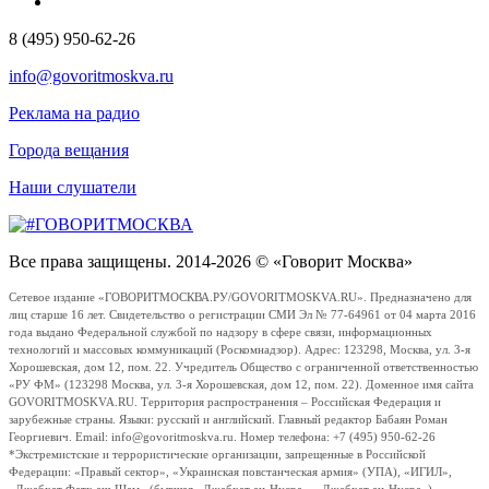
8 (495) 950-62-26
info@govoritmoskva.ru
Реклама на радио
Города вещания
Наши слушатели
Все права защищены. 2014-2026 © «Говорит Москва»
Сетевое издание «ГОВОРИТМОСКВА.РУ/GOVORITMOSKVA.RU». Предназначено для
лиц старше 16 лет. Свидетельство о регистрации СМИ Эл № 77-64961 от 04 марта 2016
года выдано Федеральной службой по надзору в сфере связи, информационных
технологий и массовых коммуникаций (Роскомнадзор). Адрес: 123298, Москва, ул. 3-я
Хорошевская, дом 12, пом. 22. Учредитель Общество с ограниченной ответственностью
«РУ ФМ» (123298 Москва, ул. 3-я Хорошевская, дом 12, пом. 22). Доменное имя сайта
GOVORITMOSKVA.RU. Территория распространения – Российская Федерация и
зарубежные страны. Языки: русский и английский. Главный редактор Бабаян Роман
Георгиевич. Email: info@govoritmoskva.ru. Номер телефона: +7 (495) 950-62-26
*Экстремистские и террористические организации, запрещенные в Российской
Федерации: «Правый сектор», «Украинская повстанческая армия» (УПА), «ИГИЛ»,