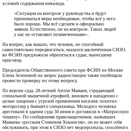
условий содержания инвалида.
«Ситуация на контроле у руководства и будут
приниматься меры необходимые, чтобы всё у него
было хорошо. Мы всё сделаем и официально
заявим. Естественно, он на контроле. Таких людей
у нас не оставляют незамеченными».
На вопрос, как вышло, что человек, не способный
самостоятельно передвигаться, оказался заключённым СИЗО,
во ФСИН предложили обратиться к судье, вынесшему
приговор.
Председатель Общественного совета при ФСИН по Москве
Елена Зеленовой на запрос радиостанции также пообещала
провести проверку по этому вопросу.
По версии суда, 28-летний Антон Мамаев, страдающий
спинальной мышечной атрофией, виновен в нападении с
целью хищения с угрозой применения насилия: похитил
мотороллер у бывшего спецназовца. Молодого человека
арестовали в здании суда 30 июня и доставили в «Матросскую
тишину». По сообщениям правозащитников, назвавших
Мамаева «русским Стивеном Хокингом», он не может себя
обслуживать, при этом в СИЗО нет медперсонала, способного