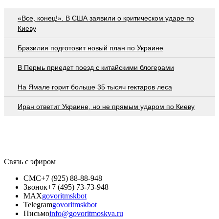
«Все, конец!». В США заявили о критическом ударе по
Киеву
Бразилия подготовит новый план по Украине
В Пермь приедет поезд с китайскими блогерами
На Ямале горит больше 35 тысяч гектаров леса
Иран ответит Украине, но не прямым ударом по Киеву
Связь с эфиром
СМС
+7 (925) 88-88-948
Звонок
+7 (495) 73-73-948
MAX
govoritmskbot
Telegram
govoritmskbot
Письмо
info@govoritmoskva.ru