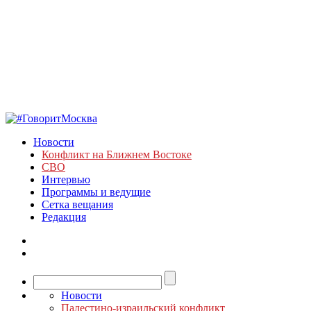
Новости
Конфликт на Ближнем Востоке
СВО
Интервью
Программы и ведущие
Сетка вещания
Редакция
Новости
Палестино-израильский конфликт