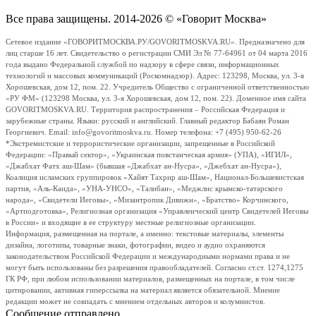
Все права защищены. 2014-2026 © «Говорит Москва»
Сетевое издание «ГОВОРИТМОСКВА.РУ/GOVORITMOSKVA.RU». Предназначено для
лиц старше 16 лет. Свидетельство о регистрации СМИ Эл № 77-64961 от 04 марта 2016
года выдано Федеральной службой по надзору в сфере связи, информационных
технологий и массовых коммуникаций (Роскомнадзор). Адрес: 123298, Москва, ул. 3-я
Хорошевская, дом 12, пом. 22. Учредитель Общество с ограниченной ответственностью
«РУ ФМ» (123298 Москва, ул. 3-я Хорошевская, дом 12, пом. 22). Доменное имя сайта
GOVORITMOSKVA.RU. Территория распространения – Российская Федерация и
зарубежные страны. Языки: русский и английский. Главный редактор Бабаян Роман
Георгиевич. Email: info@govoritmoskva.ru. Номер телефона: +7 (495) 950-62-26
*Экстремистские и террористические организации, запрещенные в Российской
Федерации: «Правый сектор», «Украинская повстанческая армия» (УПА), «ИГИЛ»,
«Джабхат Фатх аш-Шам» (бывшая «Джабхат ан-Нусра», «Джебхат ан-Нусра»),
Коалиция исламских группировок «Хайят Тахрир аш-Шам», Национал-Большевистская
партия, «Аль-Каида», «УНА-УНСО», «Талибан», «Меджлис крымско-татарского
народа», «Свидетели Иеговы», «Мизантропик Дивижн», «Братство» Корчинского,
«Артподготовка», Религиозная организация «Управленческий центр Свидетелей Иеговы
в России» и входящие в ее структуру местные религиозные организации.
Информация, размещенная на портале, а именно: текстовые материалы, элементы
дизайна, логотипы, товарные знаки, фотографии, видео и аудио охраняются
законодательством Российской Федерации и международными нормами права и не
могут быть использованы без разрешения правообладателей. Согласно ст.ст. 1274,1275
ГК РФ, при любом использовании материалов, размещенных на портале, в том числе
цитировании, активная гиперссылка на материал является обязательной. Мнение
редакции может не совпадать с мнением отдельных авторов и колумнистов.
Сообщение отправлено