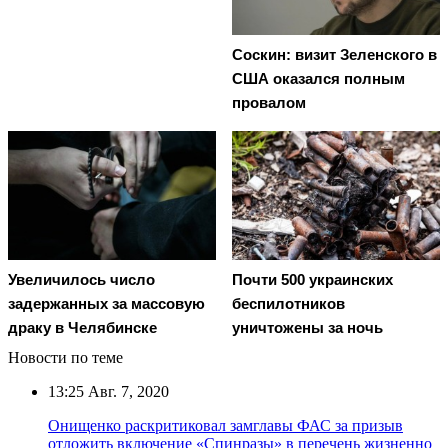
Соскин: визит Зеленского в
США оказался полным
провалом
Увеличилось число
Почти 500 украинских
задержанных за массовую
беспилотников
драку в Челябинске
уничтожены за ночь
Новости по теме
13:25
Авг. 7, 2020
Онищенко раскритиковал замглавы ФАС за призыв
отложить включение «Спинразы» в перечень жизненно