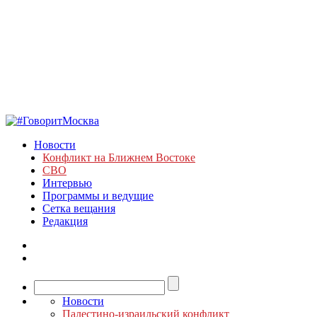
Новости
Конфликт на Ближнем Востоке
СВО
Интервью
Программы и ведущие
Сетка вещания
Редакция
Новости
Палестино-израильский конфликт