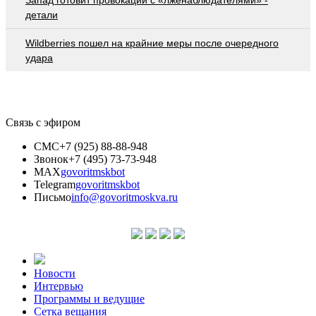
детали
Wildberries пошел на крайние меры после очередного
удара
Связь с эфиром
СМС
+7 (925) 88-88-948
Звонок
+7 (495) 73-73-948
MAX
govoritmskbot
Telegram
govoritmskbot
Письмо
info@govoritmoskva.ru
Новости
Интервью
Программы и ведущие
Сетка вещания