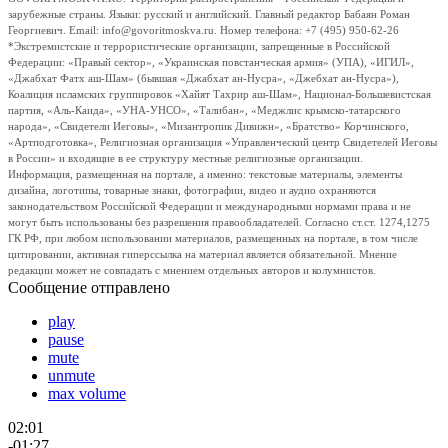
зарубежные страны. Языки: русский и английский. Главный редактор Бабаян Роман
Георгиевич. Email: info@govoritmoskva.ru. Номер телефона: +7 (495) 950-62-26
*Экстремистские и террористические организации, запрещенные в Российской
Федерации: «Правый сектор», «Украинская повстанческая армия» (УПА), «ИГИЛ»,
«Джабхат Фатх аш-Шам» (бывшая «Джабхат ан-Нусра», «Джебхат ан-Нусра»),
Коалиция исламских группировок «Хайят Тахрир аш-Шам», Национал-Большевистская
партия, «Аль-Каида», «УНА-УНСО», «Талибан», «Меджлис крымско-татарского
народа», «Свидетели Иеговы», «Мизантропик Дивижн», «Братство» Корчинского,
«Артподготовка», Религиозная организация «Управленческий центр Свидетелей Иеговы
в России» и входящие в ее структуру местные религиозные организации.
Информация, размещенная на портале, а именно: текстовые материалы, элементы
дизайна, логотипы, товарные знаки, фотографии, видео и аудио охраняются
законодательством Российской Федерации и международными нормами права и не
могут быть использованы без разрешения правообладателей. Согласно ст.ст. 1274,1275
ГК РФ, при любом использовании материалов, размещенных на портале, в том числе
цитировании, активная гиперссылка на материал является обязательной. Мнение
редакции может не совпадать с мнением отдельных авторов и колумнистов.
Сообщение отправлено
play
pause
mute
unmute
max volume
02:01
-01:27