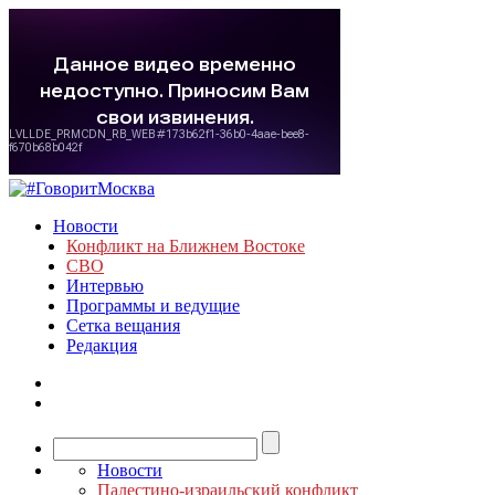
Новости
Конфликт на Ближнем Востоке
СВО
Интервью
Программы и ведущие
Сетка вещания
Редакция
Новости
Палестино-израильский конфликт