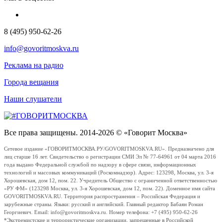
8 (495) 950-62-26
info@govoritmoskva.ru
Реклама на радио
Города вещания
Наши слушатели
Все права защищены. 2014-2026 © «Говорит Москва»
Сетевое издание «ГОВОРИТМОСКВА.РУ/GOVORITMOSKVA.RU». Предназначено для
лиц старше 16 лет. Свидетельство о регистрации СМИ Эл № 77-64961 от 04 марта 2016
года выдано Федеральной службой по надзору в сфере связи, информационных
технологий и массовых коммуникаций (Роскомнадзор). Адрес: 123298, Москва, ул. 3-я
Хорошевская, дом 12, пом. 22. Учредитель Общество с ограниченной ответственностью
«РУ ФМ» (123298 Москва, ул. 3-я Хорошевская, дом 12, пом. 22). Доменное имя сайта
GOVORITMOSKVA.RU. Территория распространения – Российская Федерация и
зарубежные страны. Языки: русский и английский. Главный редактор Бабаян Роман
Георгиевич. Email: info@govoritmoskva.ru. Номер телефона: +7 (495) 950-62-26
*Экстремистские и террористические организации, запрещенные в Российской