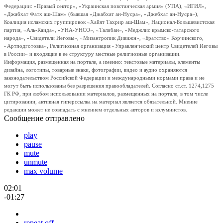
Федерации: «Правый сектор», «Украинская повстанческая армия» (УПА), «ИГИЛ»,
«Джабхат Фатх аш-Шам» (бывшая «Джабхат ан-Нусра», «Джебхат ан-Нусра»),
Коалиция исламских группировок «Хайят Тахрир аш-Шам», Национал-Большевистская
партия, «Аль-Каида», «УНА-УНСО», «Талибан», «Меджлис крымско-татарского
народа», «Свидетели Иеговы», «Мизантропик Дивижн», «Братство» Корчинского,
«Артподготовка», Религиозная организация «Управленческий центр Свидетелей Иеговы
в России» и входящие в ее структуру местные религиозные организации.
Информация, размещенная на портале, а именно: текстовые материалы, элементы
дизайна, логотипы, товарные знаки, фотографии, видео и аудио охраняются
законодательством Российской Федерации и международными нормами права и не
могут быть использованы без разрешения правообладателей. Согласно ст.ст. 1274,1275
ГК РФ, при любом использовании материалов, размещенных на портале, в том числе
цитировании, активная гиперссылка на материал является обязательной. Мнение
редакции может не совпадать с мнением отдельных авторов и колумнистов.
Сообщение отправлено
play
pause
mute
unmute
max volume
02:01
-01:27
repeat off