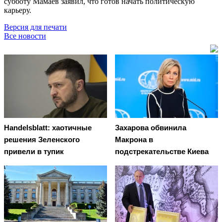
субботу Мамаев заявил, что готов начать политическую
карьеру.
Версия для печати
Все новости
Handelsblatt: хаотичные
Захарова обвинила
решения Зеленского
Макрона в
привели в тупик
подстрекательстве Киева