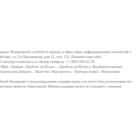
дано Федеральной службой по надзору в сфере связи, информационных технологий и
сква, ул. 3-я Хорошевская, дом 12, пом. 22). Доменное имя сайта
 info@govoritmoskva.ru. Номер телефона: +7 (495) 950-62-26
ш-Шам» (бывшая «Джабхат ан-Нусра», «Джебхат ан-Нусра»), Коалиция исламских
изантропик Дивижн», «Братство» Корчинского, «Артподготовка», Религиозная
ссийской Федерации и международными нормами права и не могут быть использованы без
материал является обязательной. Мнение редакции может не совпадать с мнением