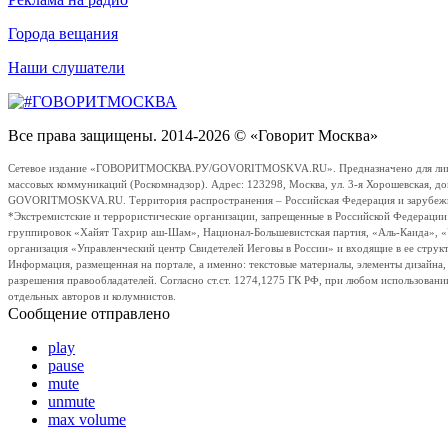
Города вещания
Наши слушатели
Все права защищены. 2014-2026 © «Говорит Москва»
Сетевое издание «ГОВОРИТМОСКВА.РУ/GOVORITMOSKVA.RU». Предназначено для лиц стар
массовых коммуникаций (Роскомнадзор). Адрес: 123298, Москва, ул. 3-я Хорошевская, д
GOVORITMOSKVA.RU. Территория распространения – Российская Федерация и зарубежные с
*Экстремистские и террористические организации, запрещенные в Российской Федераци
группировок «Хайят Тахрир аш-Шам», Национал-Большевистская партия, «Аль-Каида», 
организация «Управленческий центр Свидетелей Иеговы в России» и входящие в ее струк
Информация, размещенная на портале, а именно: текстовые материалы, элементы дизайна
разрешения правообладателей. Согласно ст.ст. 1274,1275 ГК РФ, при любом использовани
отдельных авторов и колумнистов.
Сообщение отправлено
play
pause
mute
unmute
max volume