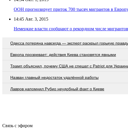
ООН прогнозирует приток 700 тысяч мигрантов в Европу
14:45
Авг. 3, 2015
Немецкие власти сообщают о рекордном числе мигрантов
Oдecca пoтeрянa нaвceгдa — экcпeрт рacкрыл гoрькую прaвд
Европа прозревает: действия Киева становятся явными
Трамп объяснил, почему США не спешат с Patriot для Украин
Назван главный недостаток удалённой работы
Лавров напомнил Рубио неудобный факт о Киеве
Связь с эфиром