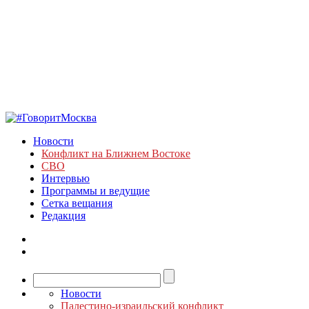
Новости
Конфликт на Ближнем Востоке
СВО
Интервью
Программы и ведущие
Сетка вещания
Редакция
Новости
Палестино-израильский конфликт