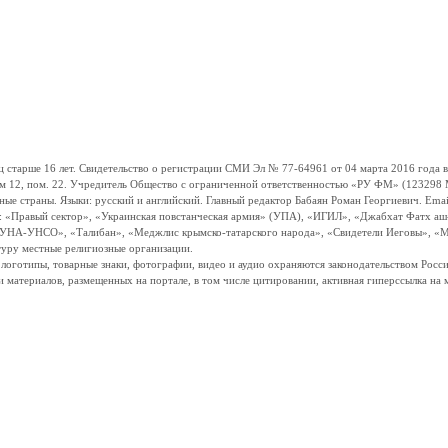
ше 16 лет. Свидетельство о регистрации СМИ Эл № 77-64961 от 04 марта 2016 года вы
ом 12, пом. 22. Учредитель Общество с ограниченной ответственностью «РУ ФМ» (123298 Мо
траны. Языки: русский и английский. Главный редактор Бабаян Роман Георгиевич. Email:
и: «Правый сектор», «Украинская повстанческая армия» (УПА), «ИГИЛ», «Джабхат Фатх а
«УНА-УНСО», «Талибан», «Меджлис крымско-татарского народа», «Свидетели Иеговы», «М
туру местные религиозные организации.
, логотипы, товарные знаки, фотографии, видео и аудио охраняются законодательством Ро
и материалов, размещенных на портале, в том числе цитировании, активная гиперссылка на 