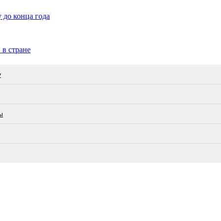
 до конца года
 в стране
у
ы