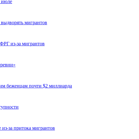
в июле
 выдворять мигрантов
 ФРГ из-за мигрантов
еревни»
им беженцам почти $2 миллиарда
тупности
е из-за притока мигрантов