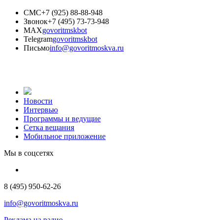
СМС
+7 (925) 88-88-948
Звонок
+7 (495) 73-73-948
MAX
govoritmskbot
Telegram
govoritmskbot
Письмо
info@govoritmoskva.ru
Новости
Интервью
Программы и ведущие
Сетка вещания
Мобильное приложение
Мы в соцсетях
8 (495) 950-62-26
info@govoritmoskva.ru
Реклама на радио