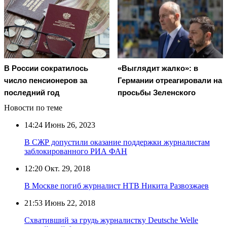
В России сократилось
«Выглядит жалко»: в
число пенсионеров за
Германии отреагировали на
последний год
просьбы Зеленского
Новости по теме
14:24
Июнь 26, 2023
В СЖР допустили оказание поддержки журналистам
заблокированного РИА ФАН
12:20
Окт. 29, 2018
В Москве погиб журналист НТВ Никита Развозжаев
21:53
Июнь 22, 2018
Схвативший за грудь журналистку Deutsche Welle