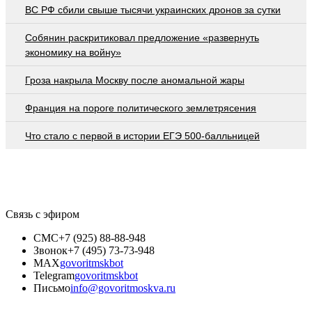
ВС РФ сбили свыше тысячи украинских дронов за сутки
Собянин раскритиковал предложение «развернуть
экономику на войну»
Гроза накрыла Москву после аномальной жары
Франция на пороге политического землетрясения
Что стало с первой в истории ЕГЭ 500-балльницей
Связь с эфиром
СМС
+7 (925) 88-88-948
Звонок
+7 (495) 73-73-948
MAX
govoritmskbot
Telegram
govoritmskbot
Письмо
info@govoritmoskva.ru