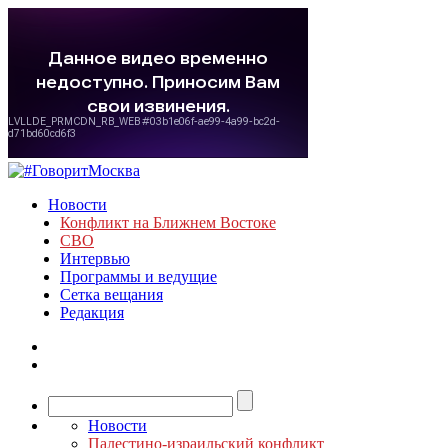
Новости
Конфликт на Ближнем Востоке
СВО
Интервью
Программы и ведущие
Сетка вещания
Редакция
Новости
Палестино-израильский конфликт