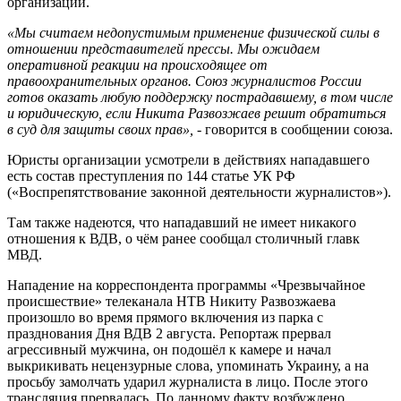
организации.
«Мы считаем недопустимым применение физической силы в
отношении представителей прессы. Мы ожидаем
оперативной реакции на происходящее от
правоохранительных органов. Союз журналистов России
готов оказать любую поддержку пострадавшему, в том числе
и юридическую, если Никита Развозжаев решит обратиться
в суд для защиты своих прав»,
- говорится в сообщении союза.
Юристы организации усмотрели в действиях нападавшего
есть состав преступления по 144 статье УК РФ
(«Воспрепятствование законной деятельности журналистов»).
Там также надеются, что нападавший не имеет никакого
отношения к ВДВ, о чём ранее сообщал столичный главк
МВД.
Нападение на корреспондента программы «Чрезвычайное
происшествие» телеканала НТВ Никиту Развозжаева
произошло во время прямого включения из парка с
празднования Дня ВДВ 2 августа. Репортаж прервал
агрессивный мужчина, он подошёл к камере и начал
выкрикивать нецензурные слова, упоминать Украину, а на
просьбу замолчать ударил журналиста в лицо. После этого
трансляция прервалась. По данному факту возбуждено