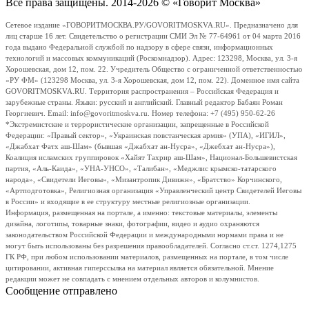
Все права защищены. 2014-2026 © «Говорит Москва»
Сетевое издание «ГОВОРИТМОСКВА.РУ/GOVORITMOSKVA.RU». Предназначено для
лиц старше 16 лет. Свидетельство о регистрации СМИ Эл № 77-64961 от 04 марта 2016
года выдано Федеральной службой по надзору в сфере связи, информационных
технологий и массовых коммуникаций (Роскомнадзор). Адрес: 123298, Москва, ул. 3-я
Хорошевская, дом 12, пом. 22. Учредитель Общество с ограниченной ответственностью
«РУ ФМ» (123298 Москва, ул. 3-я Хорошевская, дом 12, пом. 22). Доменное имя сайта
GOVORITMOSKVA.RU. Территория распространения – Российская Федерация и
зарубежные страны. Языки: русский и английский. Главный редактор Бабаян Роман
Георгиевич. Email: info@govoritmoskva.ru. Номер телефона: +7 (495) 950-62-26
*Экстремистские и террористические организации, запрещенные в Российской
Федерации: «Правый сектор», «Украинская повстанческая армия» (УПА), «ИГИЛ»,
«Джабхат Фатх аш-Шам» (бывшая «Джабхат ан-Нусра», «Джебхат ан-Нусра»),
Коалиция исламских группировок «Хайят Тахрир аш-Шам», Национал-Большевистская
партия, «Аль-Каида», «УНА-УНСО», «Талибан», «Меджлис крымско-татарского
народа», «Свидетели Иеговы», «Мизантропик Дивижн», «Братство» Корчинского,
«Артподготовка», Религиозная организация «Управленческий центр Свидетелей Иеговы
в России» и входящие в ее структуру местные религиозные организации.
Информация, размещенная на портале, а именно: текстовые материалы, элементы
дизайна, логотипы, товарные знаки, фотографии, видео и аудио охраняются
законодательством Российской Федерации и международными нормами права и не
могут быть использованы без разрешения правообладателей. Согласно ст.ст. 1274,1275
ГК РФ, при любом использовании материалов, размещенных на портале, в том числе
цитировании, активная гиперссылка на материал является обязательной. Мнение
редакции может не совпадать с мнением отдельных авторов и колумнистов.
Сообщение отправлено