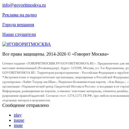
info@govoritmoskva.ru
Реклама на радио
Города вещания
Наши слушатели
Все права защищены. 2014-2026 © «Говорит Москва»
Сетевое издание «ГОВОРИТМОСКВА.РУ/GOVORITMOSKVA.RU». Предназначено для лиц стар
массовых коммуникаций (Роскомнадзор). Адрес: 123298, Москва, ул. 3-я Хорошевская, д
GOVORITMOSKVA.RU. Территория распространения – Российская Федерация и зарубежные с
*Экстремистские и террористические организации, запрещенные в Российской Федераци
группировок «Хайят Тахрир аш-Шам», Национал-Большевистская партия, «Аль-Каида», 
организация «Управленческий центр Свидетелей Иеговы в России» и входящие в ее струк
Информация, размещенная на портале, а именно: текстовые материалы, элементы дизайна
разрешения правообладателей. Согласно ст.ст. 1274,1275 ГК РФ, при любом использовани
отдельных авторов и колумнистов.
Сообщение отправлено
play
pause
mute