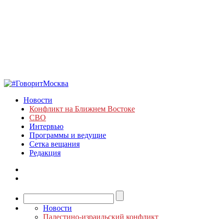
Новости
Конфликт на Ближнем Востоке
СВО
Интервью
Программы и ведущие
Сетка вещания
Редакция
Новости
Палестино-израильский конфликт