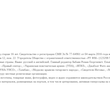
ше 16 лет. Свидетельство о регистрации СМИ Эл № 77-64961 от 04 марта 2016 года вы
ом 12, пом. 22. Учредитель Общество с ограниченной ответственностью «РУ ФМ» (123298 Мо
траны. Языки: русский и английский. Главный редактор Бабаян Роман Георгиевич. Email:
и: «Правый сектор», «Украинская повстанческая армия» (УПА), «ИГИЛ», «Джабхат Фатх а
«УНА-УНСО», «Талибан», «Меджлис крымско-татарского народа», «Свидетели Иеговы», «М
туру местные религиозные организации.
, логотипы, товарные знаки, фотографии, видео и аудио охраняются законодательством Ро
и материалов, размещенных на портале, в том числе цитировании, активная гиперссылка на 