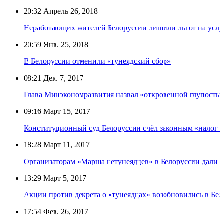
20:32
Апрель 26, 2018
Неработающих жителей Белоруссии лишили льгот на ус
20:59
Янв. 25, 2018
В Белоруссии отменили «тунеядский сбор»
08:21
Дек. 7, 2017
Глава Минэкономразвития назвал «откровенной глупость
09:16
Март 15, 2017
Конституционный суд Белоруссии счёл законным «налог 
18:28
Март 11, 2017
Организаторам «Марша нетунеядцев» в Белоруссии дали 1
13:29
Март 5, 2017
Акции против декрета о «тунеядцах» возобновились в Б
17:54
Фев. 26, 2017