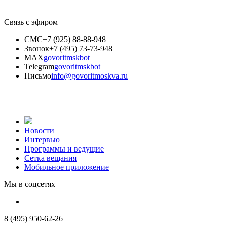
Связь с эфиром
СМС
+7 (925) 88-88-948
Звонок
+7 (495) 73-73-948
MAX
govoritmskbot
Telegram
govoritmskbot
Письмо
info@govoritmoskva.ru
Новости
Интервью
Программы и ведущие
Сетка вещания
Мобильное приложение
Мы в соцсетях
8 (495) 950-62-26