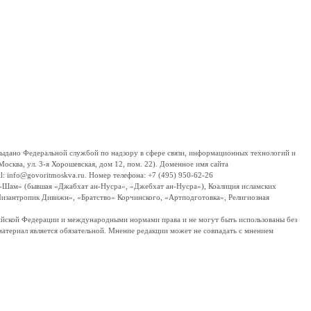
дано Федеральной службой по надзору в сфере связи, информационных технологий и
сква, ул. 3-я Хорошевская, дом 12, пом. 22). Доменное имя сайта
 info@govoritmoskva.ru. Номер телефона: +7 (495) 950-62-26
ш-Шам» (бывшая «Джабхат ан-Нусра», «Джебхат ан-Нусра»), Коалиция исламских
изантропик Дивижн», «Братство» Корчинского, «Артподготовка», Религиозная
ссийской Федерации и международными нормами права и не могут быть использованы без
материал является обязательной. Мнение редакции может не совпадать с мнением