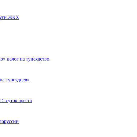
луги ЖКХ
ю» налог на тунеядство
на тунеядцев»
5 суток ареста
елоруссии