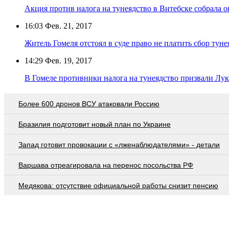
Акция против налога на тунеядство в Витебске собрала о
16:03
Фев. 21, 2017
Житель Гомеля отстоял в суде право не платить сбор туне
14:29
Фев. 19, 2017
В Гомеле противники налога на тунеядство призвали Лук
Более 600 дронов ВСУ атаковали Россию
Бразилия подготовит новый план по Украине
Запад готовит провокации с «лженаблюдателями» - детали
Варшава отреагировала на перенос посольства РФ
Медякова: отсутствие официальной работы снизит пенсию