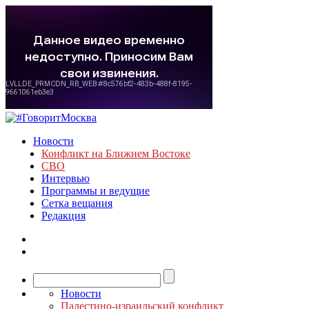
Новости
Конфликт на Ближнем Востоке
СВО
Интервью
Программы и ведущие
Сетка вещания
Редакция
Новости
Палестино-израильский конфликт