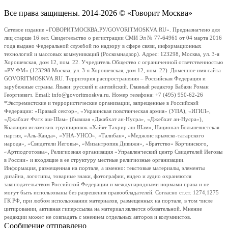
Все права защищены. 2014-2026 © «Говорит Москва»
Сетевое издание «ГОВОРИТМОСКВА.РУ/GOVORITMOSKVA.RU». Предназначено для
лиц старше 16 лет. Свидетельство о регистрации СМИ Эл № 77-64961 от 04 марта 2016
года выдано Федеральной службой по надзору в сфере связи, информационных
технологий и массовых коммуникаций (Роскомнадзор). Адрес: 123298, Москва, ул. 3-я
Хорошевская, дом 12, пом. 22. Учредитель Общество с ограниченной ответственностью
«РУ ФМ» (123298 Москва, ул. 3-я Хорошевская, дом 12, пом. 22). Доменное имя сайта
GOVORITMOSKVA.RU. Территория распространения – Российская Федерация и
зарубежные страны. Языки: русский и английский. Главный редактор Бабаян Роман
Георгиевич. Email: info@govoritmoskva.ru. Номер телефона: +7 (495) 950-62-26
*Экстремистские и террористические организации, запрещенные в Российской
Федерации: «Правый сектор», «Украинская повстанческая армия» (УПА), «ИГИЛ»,
«Джабхат Фатх аш-Шам» (бывшая «Джабхат ан-Нусра», «Джебхат ан-Нусра»),
Коалиция исламских группировок «Хайят Тахрир аш-Шам», Национал-Большевистская
партия, «Аль-Каида», «УНА-УНСО», «Талибан», «Меджлис крымско-татарского
народа», «Свидетели Иеговы», «Мизантропик Дивижн», «Братство» Корчинского,
«Артподготовка», Религиозная организация «Управленческий центр Свидетелей Иеговы
в России» и входящие в ее структуру местные религиозные организации.
Информация, размещенная на портале, а именно: текстовые материалы, элементы
дизайна, логотипы, товарные знаки, фотографии, видео и аудио охраняются
законодательством Российской Федерации и международными нормами права и не
могут быть использованы без разрешения правообладателей. Согласно ст.ст. 1274,1275
ГК РФ, при любом использовании материалов, размещенных на портале, в том числе
цитировании, активная гиперссылка на материал является обязательной. Мнение
редакции может не совпадать с мнением отдельных авторов и колумнистов.
Сообщение отправлено