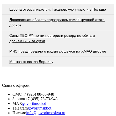
Европа отворачивается: Тихановскую унизили в Польше
Ярославская область подверглась самой крупной атаке
дронов
Cилы ПВО РФ почти повторили рекорд по сбитым
дронам ВСУ за сутки
МЧС предупредило о надвигающемся на ХМАО шторме
Москва отказала Берлину
Связь с эфиром
СМС
+7 (925) 88-88-948
Звонок
+7 (495) 73-73-948
MAX
govoritmskbot
Telegram
govoritmskbot
Письмо
info@govoritmoskva.ru