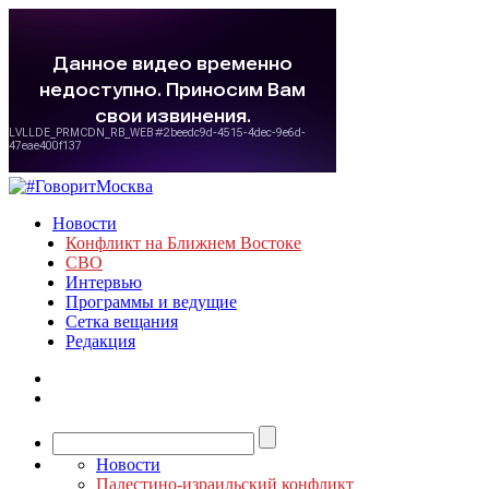
Новости
Конфликт на Ближнем Востоке
СВО
Интервью
Программы и ведущие
Сетка вещания
Редакция
Новости
Палестино-израильский конфликт