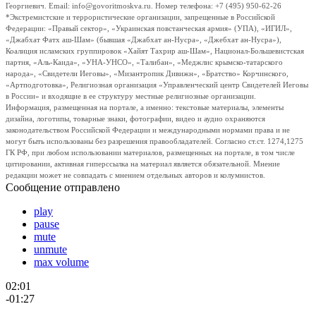
Георгиевич. Email: info@govoritmoskva.ru. Номер телефона: +7 (495) 950-62-26
*Экстремистские и террористические организации, запрещенные в Российской
Федерации: «Правый сектор», «Украинская повстанческая армия» (УПА), «ИГИЛ»,
«Джабхат Фатх аш-Шам» (бывшая «Джабхат ан-Нусра», «Джебхат ан-Нусра»),
Коалиция исламских группировок «Хайят Тахрир аш-Шам», Национал-Большевистская
партия, «Аль-Каида», «УНА-УНСО», «Талибан», «Меджлис крымско-татарского
народа», «Свидетели Иеговы», «Мизантропик Дивижн», «Братство» Корчинского,
«Артподготовка», Религиозная организация «Управленческий центр Свидетелей Иеговы
в России» и входящие в ее структуру местные религиозные организации.
Информация, размещенная на портале, а именно: текстовые материалы, элементы
дизайна, логотипы, товарные знаки, фотографии, видео и аудио охраняются
законодательством Российской Федерации и международными нормами права и не
могут быть использованы без разрешения правообладателей. Согласно ст.ст. 1274,1275
ГК РФ, при любом использовании материалов, размещенных на портале, в том числе
цитировании, активная гиперссылка на материал является обязательной. Мнение
редакции может не совпадать с мнением отдельных авторов и колумнистов.
Сообщение отправлено
play
pause
mute
unmute
max volume
02:01
-01:27