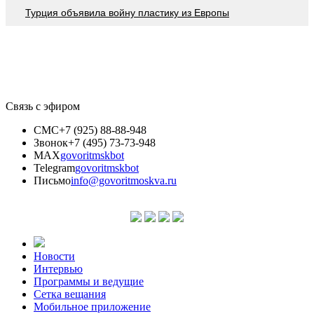
Турция объявила войну пластику из Европы
Связь с эфиром
СМС
+7 (925) 88-88-948
Звонок
+7 (495) 73-73-948
MAX
govoritmskbot
Telegram
govoritmskbot
Письмо
info@govoritmoskva.ru
Новости
Интервью
Программы и ведущие
Сетка вещания
Мобильное приложение