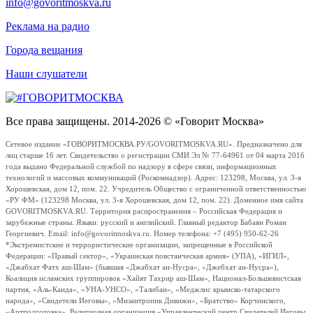
info@govoritmoskva.ru
Реклама на радио
Города вещания
Наши слушатели
Все права защищены. 2014-2026 © «Говорит Москва»
Сетевое издание «ГОВОРИТМОСКВА.РУ/GOVORITMOSKVA.RU». Предназначено для
лиц старше 16 лет. Свидетельство о регистрации СМИ Эл № 77-64961 от 04 марта 2016
года выдано Федеральной службой по надзору в сфере связи, информационных
технологий и массовых коммуникаций (Роскомнадзор). Адрес: 123298, Москва, ул. 3-я
Хорошевская, дом 12, пом. 22. Учредитель Общество с ограниченной ответственностью
«РУ ФМ» (123298 Москва, ул. 3-я Хорошевская, дом 12, пом. 22). Доменное имя сайта
GOVORITMOSKVA.RU. Территория распространения – Российская Федерация и
зарубежные страны. Языки: русский и английский. Главный редактор Бабаян Роман
Георгиевич. Email: info@govoritmoskva.ru. Номер телефона: +7 (495) 950-62-26
*Экстремистские и террористические организации, запрещенные в Российской
Федерации: «Правый сектор», «Украинская повстанческая армия» (УПА), «ИГИЛ»,
«Джабхат Фатх аш-Шам» (бывшая «Джабхат ан-Нусра», «Джебхат ан-Нусра»),
Коалиция исламских группировок «Хайят Тахрир аш-Шам», Национал-Большевистская
партия, «Аль-Каида», «УНА-УНСО», «Талибан», «Меджлис крымско-татарского
народа», «Свидетели Иеговы», «Мизантропик Дивижн», «Братство» Корчинского,
«Артподготовка», Религиозная организация «Управленческий центр Свидетелей Иеговы