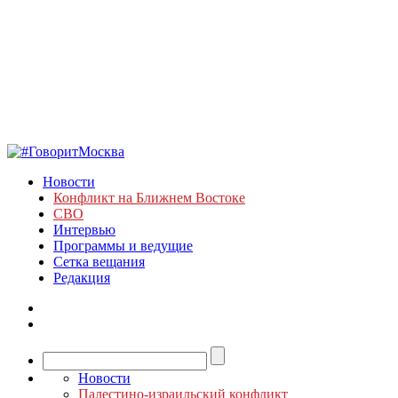
Новости
Конфликт на Ближнем Востоке
СВО
Интервью
Программы и ведущие
Сетка вещания
Редакция
Новости
Палестино-израильский конфликт