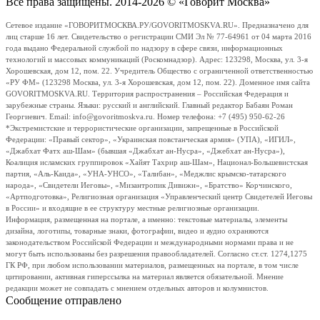
Все права защищены. 2014-2026 © «Говорит Москва»
Сетевое издание «ГОВОРИТМОСКВА.РУ/GOVORITMOSKVA.RU». Предназначено для
лиц старше 16 лет. Свидетельство о регистрации СМИ Эл № 77-64961 от 04 марта 2016
года выдано Федеральной службой по надзору в сфере связи, информационных
технологий и массовых коммуникаций (Роскомнадзор). Адрес: 123298, Москва, ул. 3-я
Хорошевская, дом 12, пом. 22. Учредитель Общество с ограниченной ответственностью
«РУ ФМ» (123298 Москва, ул. 3-я Хорошевская, дом 12, пом. 22). Доменное имя сайта
GOVORITMOSKVA.RU. Территория распространения – Российская Федерация и
зарубежные страны. Языки: русский и английский. Главный редактор Бабаян Роман
Георгиевич. Email: info@govoritmoskva.ru. Номер телефона: +7 (495) 950-62-26
*Экстремистские и террористические организации, запрещенные в Российской
Федерации: «Правый сектор», «Украинская повстанческая армия» (УПА), «ИГИЛ»,
«Джабхат Фатх аш-Шам» (бывшая «Джабхат ан-Нусра», «Джебхат ан-Нусра»),
Коалиция исламских группировок «Хайят Тахрир аш-Шам», Национал-Большевистская
партия, «Аль-Каида», «УНА-УНСО», «Талибан», «Меджлис крымско-татарского
народа», «Свидетели Иеговы», «Мизантропик Дивижн», «Братство» Корчинского,
«Артподготовка», Религиозная организация «Управленческий центр Свидетелей Иеговы
в России» и входящие в ее структуру местные религиозные организации.
Информация, размещенная на портале, а именно: текстовые материалы, элементы
дизайна, логотипы, товарные знаки, фотографии, видео и аудио охраняются
законодательством Российской Федерации и международными нормами права и не
могут быть использованы без разрешения правообладателей. Согласно ст.ст. 1274,1275
ГК РФ, при любом использовании материалов, размещенных на портале, в том числе
цитировании, активная гиперссылка на материал является обязательной. Мнение
редакции может не совпадать с мнением отдельных авторов и колумнистов.
Сообщение отправлено