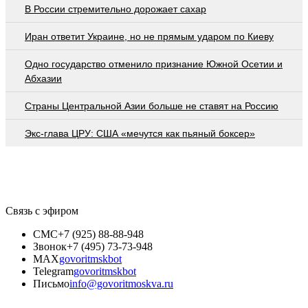
В России стремительно дорожает сахар
Иран ответит Украине, но не прямым ударом по Киеву
Одно государство отменило признание Южной Осетии и
Абхазии
Страны Центральной Азии больше не ставят на Россию
Экс-глава ЦРУ: США «мечутся как пьяный боксер»
Связь с эфиром
СМС
+7 (925) 88-88-948
Звонок
+7 (495) 73-73-948
MAX
govoritmskbot
Telegram
govoritmskbot
Письмо
info@govoritmoskva.ru