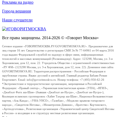
Реклама на радио
Города вещания
Наши слушатели
Все права защищены. 2014-2026 © «Говорит Москва»
Сетевое издание «ГОВОРИТМОСКВА.РУ/GOVORITMOSKVA.RU». Предназначено для
лиц старше 16 лет. Свидетельство о регистрации СМИ Эл № 77-64961 от 04 марта 2016
года выдано Федеральной службой по надзору в сфере связи, информационных
технологий и массовых коммуникаций (Роскомнадзор). Адрес: 123298, Москва, ул. 3-я
Хорошевская, дом 12, пом. 22. Учредитель Общество с ограниченной ответственностью
«РУ ФМ» (123298 Москва, ул. 3-я Хорошевская, дом 12, пом. 22). Доменное имя сайта
GOVORITMOSKVA.RU. Территория распространения – Российская Федерация и
зарубежные страны. Языки: русский и английский. Главный редактор Бабаян Роман
Георгиевич. Email: info@govoritmoskva.ru. Номер телефона: +7 (495) 950-62-26
*Экстремистские и террористические организации, запрещенные в Российской
Федерации: «Правый сектор», «Украинская повстанческая армия» (УПА), «ИГИЛ»,
«Джабхат Фатх аш-Шам» (бывшая «Джабхат ан-Нусра», «Джебхат ан-Нусра»),
Коалиция исламских группировок «Хайят Тахрир аш-Шам», Национал-Большевистская
партия, «Аль-Каида», «УНА-УНСО», «Талибан», «Меджлис крымско-татарского
народа», «Свидетели Иеговы», «Мизантропик Дивижн», «Братство» Корчинского,
«Артподготовка», Религиозная организация «Управленческий центр Свидетелей Иеговы
в России» и входящие в ее структуру местные религиозные организации.