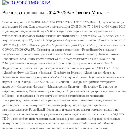
Все права защищены. 2014-2026 © «Говорит Москва»
Сетевое издание «ГОВОРИТМОСКВА.РУ/GOVORITMOSKVA.RU». Предназначено для
лиц старше 16 лет. Свидетельство о регистрации СМИ Эл № 77-64961 от 04 марта 2016
года выдано Федеральной службой по надзору в сфере связи, информационных
технологий и массовых коммуникаций (Роскомнадзор). Адрес: 123298, Москва, ул. 3-я
Хорошевская, дом 12, пом. 22. Учредитель Общество с ограниченной ответственностью
«РУ ФМ» (123298 Москва, ул. 3-я Хорошевская, дом 12, пом. 22). Доменное имя сайта
GOVORITMOSKVA.RU. Территория распространения – Российская Федерация и
зарубежные страны. Языки: русский и английский. Главный редактор Бабаян Роман
Георгиевич. Email: info@govoritmoskva.ru. Номер телефона: +7 (495) 950-62-26
*Экстремистские и террористические организации, запрещенные в Российской
Федерации: «Правый сектор», «Украинская повстанческая армия» (УПА), «ИГИЛ»,
«Джабхат Фатх аш-Шам» (бывшая «Джабхат ан-Нусра», «Джебхат ан-Нусра»),
Коалиция исламских группировок «Хайят Тахрир аш-Шам», Национал-Большевистская
партия, «Аль-Каида», «УНА-УНСО», «Талибан», «Меджлис крымско-татарского
народа», «Свидетели Иеговы», «Мизантропик Дивижн», «Братство» Корчинского,
«Артподготовка», Религиозная организация «Управленческий центр Свидетелей Иеговы
в России» и входящие в ее структуру местные религиозные организации.
Информация, размещенная на портале, а именно: текстовые материалы, элементы
дизайна, логотипы, товарные знаки, фотографии, видео и аудио охраняются
законодательством Российской Федерации и международными нормами права и не
могут быть использованы без разрешения правообладателей. Согласно ст.ст. 1274,1275
ГК РФ, при любом использовании материалов, размещенных на портале, в том числе
цитировании, активная гиперссылка на материал является обязательной. Мнение
редакции может не совпадать с мнением отдельных авторов и колумнистов.