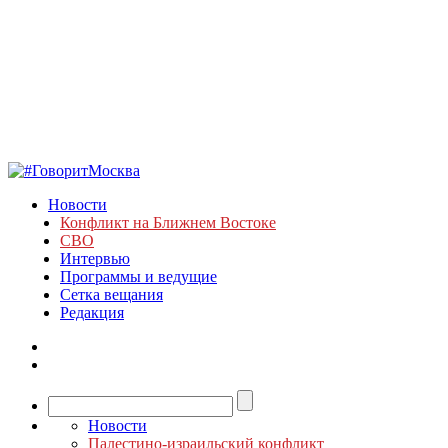
Новости
Конфликт на Ближнем Востоке
СВО
Интервью
Программы и ведущие
Сетка вещания
Редакция
Новости
Палестино-израильский конфликт