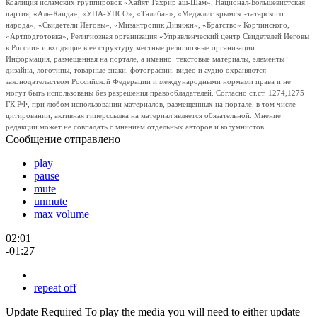
Коалиция исламских группировок «Хайят Тахрир аш-Шам», Национал-Большевистская
партия, «Аль-Каида», «УНА-УНСО», «Талибан», «Меджлис крымско-татарского
народа», «Свидетели Иеговы», «Мизантропик Дивижн», «Братство» Корчинского,
«Артподготовка», Религиозная организация «Управленческий центр Свидетелей Иеговы
в России» и входящие в ее структуру местные религиозные организации.
Информация, размещенная на портале, а именно: текстовые материалы, элементы
дизайна, логотипы, товарные знаки, фотографии, видео и аудио охраняются
законодательством Российской Федерации и международными нормами права и не
могут быть использованы без разрешения правообладателей. Согласно ст.ст. 1274,1275
ГК РФ, при любом использовании материалов, размещенных на портале, в том числе
цитировании, активная гиперссылка на материал является обязательной. Мнение
редакции может не совпадать с мнением отдельных авторов и колумнистов.
Сообщение отправлено
play
pause
mute
unmute
max volume
02:01
-01:27
repeat off
Update Required
To play the media you will need to either update