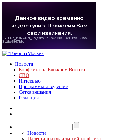
Новости
Конфликт на Ближнем Востоке
СВО
Интервью
Программы и ведущие
Сетка вещания
Редакция
Новости
Палестино-израильский конфликт