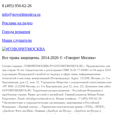
8 (495) 950-62-26
info@govoritmoskva.ru
Реклама на радио
Города вещания
Наши слушатели
Все права защищены. 2014-2026 © «Говорит Москва»
Сетевое издание «ГОВОРИТМОСКВА.РУ/GOVORITMOSKVA.RU». Предназначено для
лиц старше 16 лет. Свидетельство о регистрации СМИ Эл № 77-64961 от 04 марта 2016
года выдано Федеральной службой по надзору в сфере связи, информационных
технологий и массовых коммуникаций (Роскомнадзор). Адрес: 123298, Москва, ул. 3-я
Хорошевская, дом 12, пом. 22. Учредитель Общество с ограниченной ответственностью
«РУ ФМ» (123298 Москва, ул. 3-я Хорошевская, дом 12, пом. 22). Доменное имя сайта
GOVORITMOSKVA.RU. Территория распространения – Российская Федерация и
зарубежные страны. Языки: русский и английский. Главный редактор Бабаян Роман
Георгиевич. Email: info@govoritmoskva.ru. Номер телефона: +7 (495) 950-62-26
*Экстремистские и террористические организации, запрещенные в Российской
Федерации: «Правый сектор», «Украинская повстанческая армия» (УПА), «ИГИЛ»,
«Джабхат Фатх аш-Шам» (бывшая «Джабхат ан-Нусра», «Джебхат ан-Нусра»),