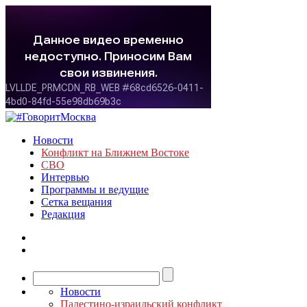
Новости
Конфликт на Ближнем Востоке
СВО
Интервью
Программы и ведущие
Сетка вещания
Редакция
Новости
Палестино-израильский конфликт