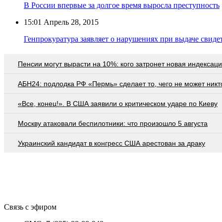
В России впервые за долгое время выросла преступность
15:01
Апрель 28, 2015
Генпрокуратура заявляет о нарушениях при выдаче свиде
Пенсии могут вырасти на 10%: кого затронет новая индексац
АБН24: подлодка РФ «Пермь» сделает то, чего не может никт
«Все, конец!». В США заявили о критическом ударе по Киеву
Москву атаковали беспилотники: что произошло 5 августа
Украинский кандидат в конгресс США арестован за драку
Связь с эфиром