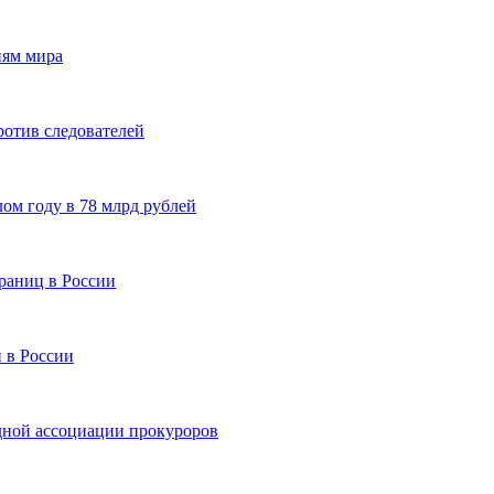
иям мира
ротив следователей
ом году в 78 млрд рублей
траниц в России
 в России
ной ассоциации прокуроров