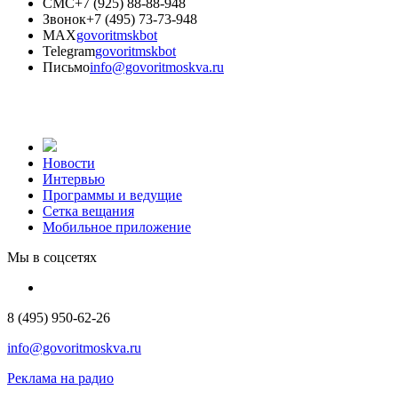
СМС
+7 (925) 88-88-948
Звонок
+7 (495) 73-73-948
MAX
govoritmskbot
Telegram
govoritmskbot
Письмо
info@govoritmoskva.ru
Новости
Интервью
Программы и ведущие
Сетка вещания
Мобильное приложение
Мы в соцсетях
8 (495) 950-62-26
info@govoritmoskva.ru
Реклама на радио