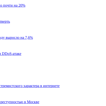
ло почти на 20%
тверть
оду выросло на 7,6%
и DDoS-атаке
стремистского характера в интернете
преступностью в Москве