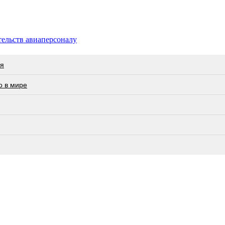
тельств авиаперсоналу
ия
о в мире