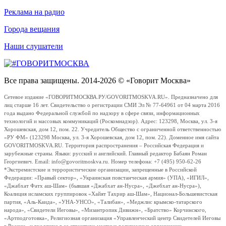
Реклама на радио
Города вещания
Наши слушатели
Все права защищены. 2014-2026 © «Говорит Москва»
Сетевое издание «ГОВОРИТМОСКВА.РУ/GOVORITMOSKVA.RU». Предназначено для
лиц старше 16 лет. Свидетельство о регистрации СМИ Эл № 77-64961 от 04 марта 2016
года выдано Федеральной службой по надзору в сфере связи, информационных
технологий и массовых коммуникаций (Роскомнадзор). Адрес: 123298, Москва, ул. 3-я
Хорошевская, дом 12, пом. 22. Учредитель Общество с ограниченной ответственностью
«РУ ФМ» (123298 Москва, ул. 3-я Хорошевская, дом 12, пом. 22). Доменное имя сайта
GOVORITMOSKVA.RU. Территория распространения – Российская Федерация и
зарубежные страны. Языки: русский и английский. Главный редактор Бабаян Роман
Георгиевич. Email: info@govoritmoskva.ru. Номер телефона: +7 (495) 950-62-26
*Экстремистские и террористические организации, запрещенные в Российской
Федерации: «Правый сектор», «Украинская повстанческая армия» (УПА), «ИГИЛ»,
«Джабхат Фатх аш-Шам» (бывшая «Джабхат ан-Нусра», «Джебхат ан-Нусра»),
Коалиция исламских группировок «Хайят Тахрир аш-Шам», Национал-Большевистская
партия, «Аль-Каида», «УНА-УНСО», «Талибан», «Меджлис крымско-татарского
народа», «Свидетели Иеговы», «Мизантропик Дивижн», «Братство» Корчинского,
«Артподготовка», Религиозная организация «Управленческий центр Свидетелей Иеговы