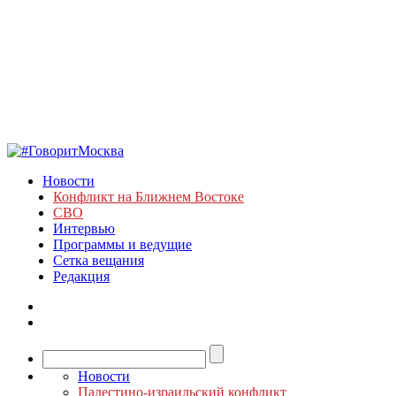
Новости
Конфликт на Ближнем Востоке
СВО
Интервью
Программы и ведущие
Сетка вещания
Редакция
Новости
Палестино-израильский конфликт