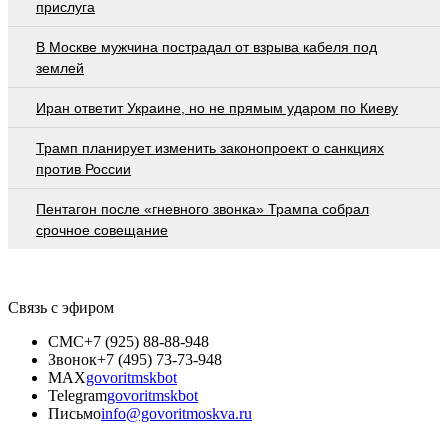
приcлугa
В Москве мужчина пострадал от взрыва кабеля под
землей
Иран ответит Украине, но не прямым ударом по Киеву
Трамп планирует изменить законопроект о санкциях
против России
Пентагон после «гневного звонка» Трампа собрал
срочное совещание
Связь с эфиром
СМС
+7 (925) 88-88-948
Звонок
+7 (495) 73-73-948
MAX
govoritmskbot
Telegram
govoritmskbot
Письмо
info@govoritmoskva.ru