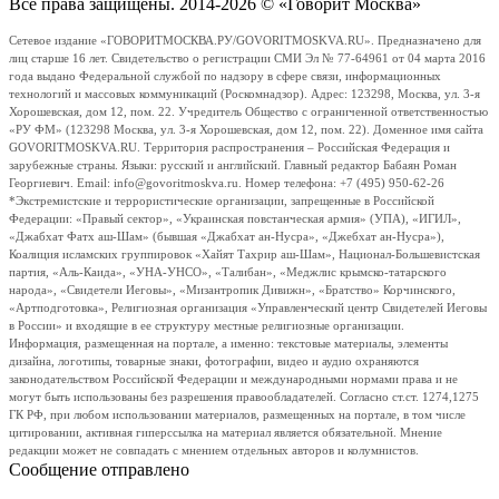
Все права защищены. 2014-2026 © «Говорит Москва»
Сетевое издание «ГОВОРИТМОСКВА.РУ/GOVORITMOSKVA.RU». Предназначено для
лиц старше 16 лет. Свидетельство о регистрации СМИ Эл № 77-64961 от 04 марта 2016
года выдано Федеральной службой по надзору в сфере связи, информационных
технологий и массовых коммуникаций (Роскомнадзор). Адрес: 123298, Москва, ул. 3-я
Хорошевская, дом 12, пом. 22. Учредитель Общество с ограниченной ответственностью
«РУ ФМ» (123298 Москва, ул. 3-я Хорошевская, дом 12, пом. 22). Доменное имя сайта
GOVORITMOSKVA.RU. Территория распространения – Российская Федерация и
зарубежные страны. Языки: русский и английский. Главный редактор Бабаян Роман
Георгиевич. Email: info@govoritmoskva.ru. Номер телефона: +7 (495) 950-62-26
*Экстремистские и террористические организации, запрещенные в Российской
Федерации: «Правый сектор», «Украинская повстанческая армия» (УПА), «ИГИЛ»,
«Джабхат Фатх аш-Шам» (бывшая «Джабхат ан-Нусра», «Джебхат ан-Нусра»),
Коалиция исламских группировок «Хайят Тахрир аш-Шам», Национал-Большевистская
партия, «Аль-Каида», «УНА-УНСО», «Талибан», «Меджлис крымско-татарского
народа», «Свидетели Иеговы», «Мизантропик Дивижн», «Братство» Корчинского,
«Артподготовка», Религиозная организация «Управленческий центр Свидетелей Иеговы
в России» и входящие в ее структуру местные религиозные организации.
Информация, размещенная на портале, а именно: текстовые материалы, элементы
дизайна, логотипы, товарные знаки, фотографии, видео и аудио охраняются
законодательством Российской Федерации и международными нормами права и не
могут быть использованы без разрешения правообладателей. Согласно ст.ст. 1274,1275
ГК РФ, при любом использовании материалов, размещенных на портале, в том числе
цитировании, активная гиперссылка на материал является обязательной. Мнение
редакции может не совпадать с мнением отдельных авторов и колумнистов.
Сообщение отправлено