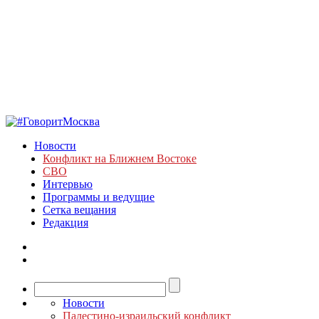
Новости
Конфликт на Ближнем Востоке
СВО
Интервью
Программы и ведущие
Сетка вещания
Редакция
Новости
Палестино-израильский конфликт